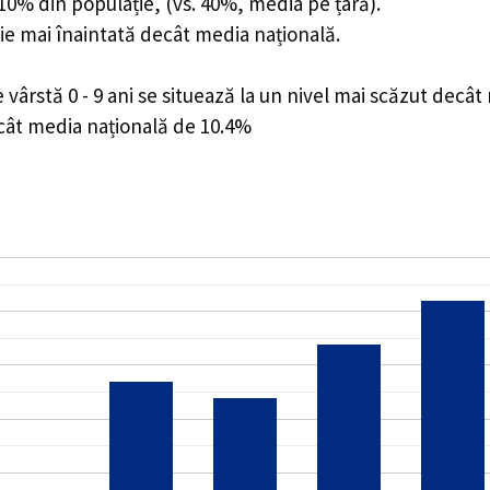
7.10% din populație, (vs. 40%, media pe țară).
ie mai înaintată decât media națională.
ârstă 0 - 9 ani se situează la un nivel mai scăzut decât
ecât media națională de 10.4%