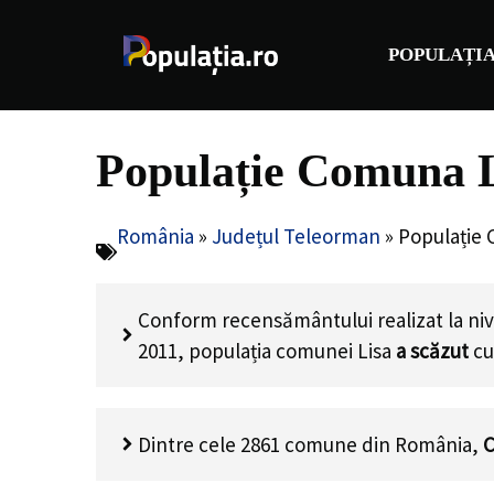
Sari
la
POPULAȚIA
conținut
Populație Comuna L
România
»
Județul Teleorman
»
Populație 
Conform recensământului realizat la niv
2011, populația comunei Lisa
a scăzut
c
Dintre cele 2861 comune din România,
C