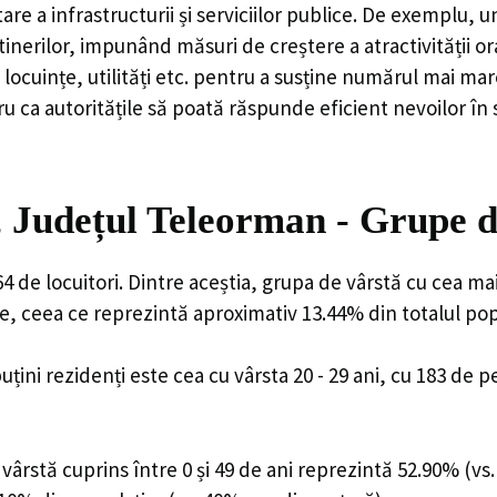
are a infrastructurii și serviciilor publice. De exemplu
rilor, impunând măsuri de creștere a atractivității ora
locuințe, utilități etc. pentru a susține numărul mai mar
u ca autoritățile să poată răspunde eficient nevoilor în
 Județul Teleorman - Grupe d
 de locuitori. Dintre aceștia, grupa de vârstă cu cea ma
e, ceea ce reprezintă aproximativ 13.44% din totalul popu
uțini rezidenți este cea cu vârsta 20 - 29 ani, cu 183 de
ârstă cuprins între 0 și 49 de ani reprezintă 52.90% (vs.