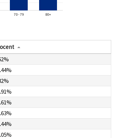
70 - 79
80+
ocent
62%
.44%
32%
.91%
.61%
.63%
.44%
.05%