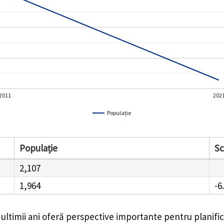
2011
202
Populație
Populație
S
2,107
1,964
-6
 ultimii ani oferă perspective importante pentru planifi