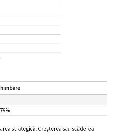
1
chimbare
.79%
carea strategică. Creșterea sau scăderea