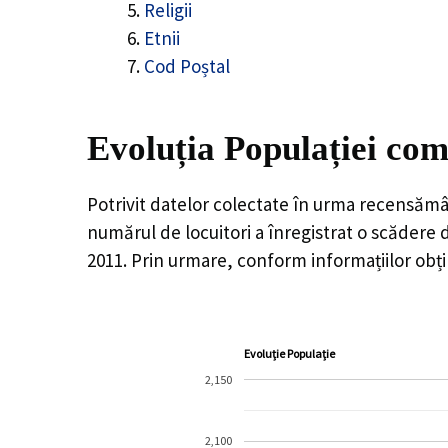
Religii
Etnii
Cod Poștal
Evoluția Populației com
Potrivit datelor colectate în urma recensămâ
numărul de locuitori a înregistrat o
scădere 
2011. Prin urmare, conform informațiilor obți
Evoluție Populație
2,150
2,100