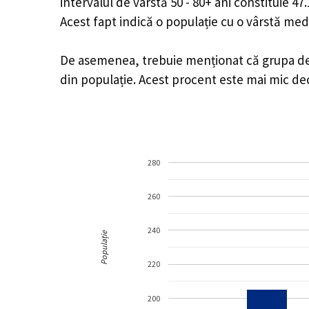
intervalul de vârstă 50 - 80+ ani constituie 4
Acest fapt indică o populație cu o vârstă med
De asemenea, trebuie menționat că grupa de v
din populație. Acest procent este mai mic d
280
260
240
Populație
220
200