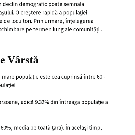
, un declin demografic poate semnala
șului. O creștere rapidă a populației
e de locuitori. Prin urmare, înțelegerea
 schimbare pe termen lung ale comunității.
e Vârstă
i mare populație este cea cuprinsă între 60 -
lației.
 persoane, adică 9.32% din întreaga populație a
 60%, media pe toată țara). În același timp,