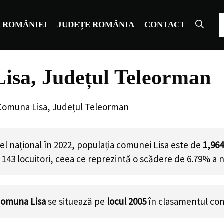
C
 ROMÂNIEI
JUDEȚE ROMÂNIA
CONTACT
isa, Județul Teleorman
Comuna Lisa, Județul Teleorman
el național în 2022, populația comunei Lisa este de
1,964
u
143
locuitori, ceea ce reprezintă o scădere de 6.79% a n
omuna Lisa
se situează pe
locul 2005
în clasamentul com