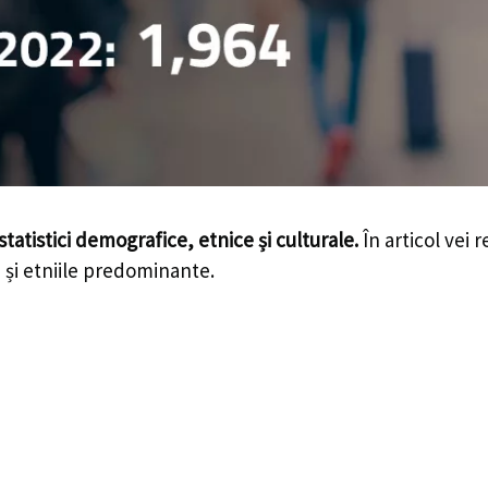
statistici demografice, etnice și culturale.
În articol vei 
le și etniile predominante.