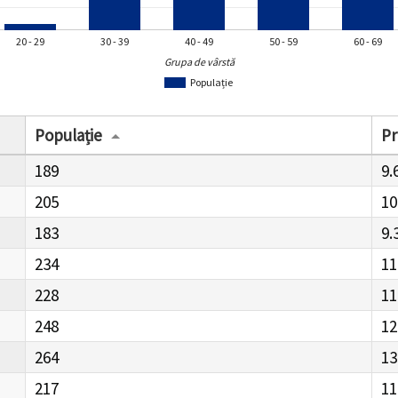
20 - 29
30 - 39
40 - 49
50 - 59
60 - 69
Grupa de vârstă
Populație
Populație
Pr
189
9.
205
10
183
9.
234
11
228
11
248
12
264
13
217
11