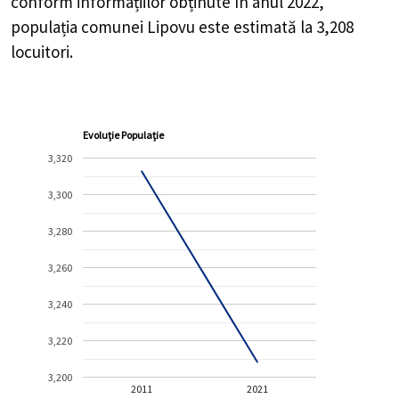
conform informațiilor obținute în anul 2022,
populația comunei Lipovu este estimată la
3,208
locuitori.
Evoluție Populație
3,320
3,300
3,280
3,260
3,240
3,220
3,200
2011
2021