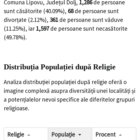
Comuna Lipovu, Județul Dolj,
1,286
de
persoane
sunt căsătorite (
40.09%
),
68
de
persoane
sunt
divorțate (
2.12%
),
361
de
persoane
sunt văduve
(
11.25%
), iar
1,597
de
persoane
sunt necasătorite
(
49.78%
).
Distribuția Populației
după Religie
Analiza distribuției populației după religie oferă o
imagine complexă asupra diversității unei localități și
a potențialelor nevoi specifice ale diferitelor grupuri
religioase.
Religie
Populație
Procent