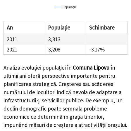
Populație
An
Populație
Schimbare
2011
3,313
2021
3,208
-3.17%
Analiza evoluției populației în
Comuna Lipovu
în
ultimii ani oferă perspective importante pentru
planificarea strategică. Creșterea sau scăderea
numărului de locuitori indică nevoia de adaptare a
infrastructurii și serviciilor publice. De exemplu, un
declin demografic poate semnala probleme
economice ce determină migrația tinerilor,
impunând măsuri de creștere a atractivității orașului.