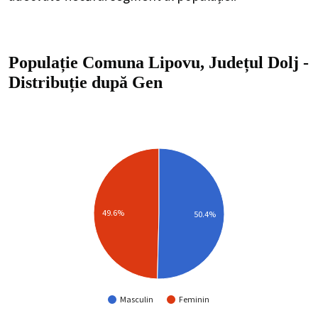
Populație Comuna Lipovu, Județul Dolj
-
Distribuție
după Gen
49.6%
50.4%
Masculin
Feminin