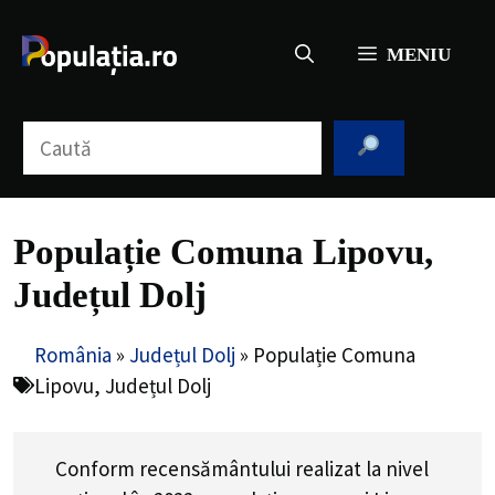
Sari
la
MENIU
conținut
Caută
Populație Comuna Lipovu,
Județul Dolj
România
»
Județul Dolj
»
Populație Comuna
Lipovu, Județul Dolj
Conform recensământului realizat la nivel