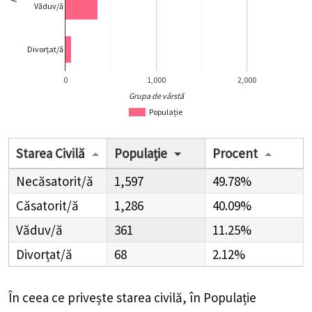
Văduv/ă
Divorțat/ă
0
1,000
2,000
Grupa de vârstă
Populație
Starea Civilă
Populație
Procent
Necăsatorit/ă
1,597
49.78%
Căsatorit/ă
1,286
40.09%
Văduv/ă
361
11.25%
Divorțat/ă
68
2.12%
În ceea ce privește starea civilă, în Populație