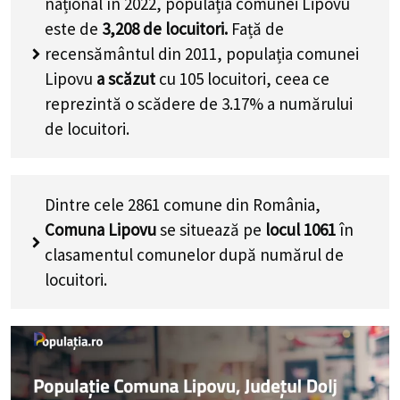
național în 2022, populația comunei Lipovu
este de
3,208
de locuitori.
Față de
recensământul din 2011, populația comunei
Lipovu
a scăzut
cu
105
locuitori, ceea ce
reprezintă o scădere de 3.17% a numărului
de locuitori
.
Dintre cele 2861 comune din România,
Comuna Lipovu
se situează pe
locul 1061
în
clasamentul comunelor după numărul de
locuitori.