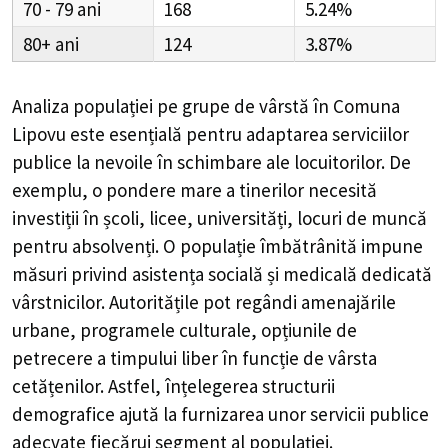
70 - 79
168
5.24%
80+
124
3.87%
Analiza populației pe grupe de vârstă în
Comuna
Lipovu
este esențială pentru adaptarea serviciilor
publice la nevoile în schimbare ale locuitorilor. De
exemplu, o pondere mare a tinerilor necesită
investiții în școli, licee, universități, locuri de muncă
pentru absolvenți. O populație îmbătrânită impune
măsuri privind asistența socială și medicală dedicată
vârstnicilor. Autoritățile pot regândi amenajările
urbane, programele culturale, opțiunile de
petrecere a timpului liber în funcție de vârsta
cetățenilor. Astfel, înțelegerea structurii
demografice ajută la furnizarea unor servicii publice
adecvate fiecărui segment al populației.