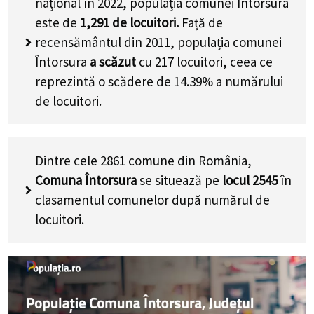
național în 2022, populația comunei Întorsura
este de
1,291
de locuitori.
Față de
recensământul din 2011, populația comunei
Întorsura
a scăzut
cu
217
locuitori, ceea ce
reprezintă o scădere de 14.39% a numărului
de locuitori
.
Dintre cele 2861 comune din România,
Comuna Întorsura
se situează pe
locul 2545
în
clasamentul comunelor după numărul de
locuitori.