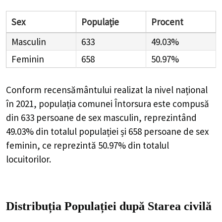
Sex
Populație
Procent
Masculin
633
49.03%
Feminin
658
50.97%
Conform recensământului realizat la nivel național
în 2021, populația comunei Întorsura este compusă
din
633
persoane de sex masculin, reprezintând
49.03%
din totalul populației și
658
persoane de sex
feminin, ce reprezintă
50.97%
din totalul
locuitorilor.
Distribuția Populației
după Starea civilă