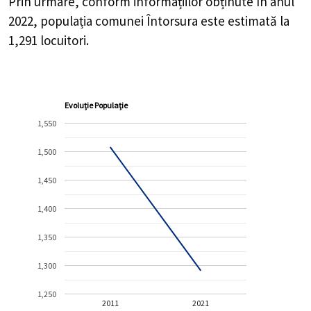
Prin urmare, conform informațiilor obținute în anul
2022, populația comunei Întorsura este estimată la
1,291
locuitori.
Evoluție Populație
1,550
1,500
1,450
1,400
1,350
1,300
1,250
2011
2021