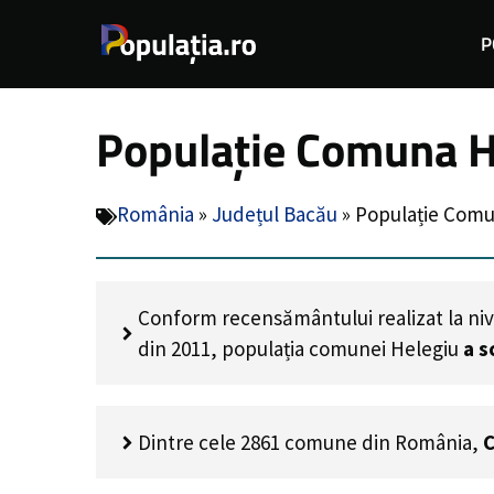
Sari
P
la
conținut
Populație Comuna H
România
»
Județul Bacău
»
Populație Comu
Conform recensământului realizat la niv
din 2011, populația comunei Helegiu
a s
Dintre cele 2861 comune din România,
C