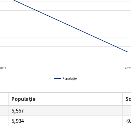
2011
202
Populație
Populație
S
6,567
5,934
-9