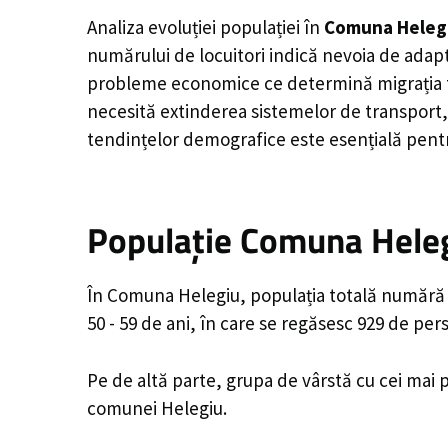
Analiza evoluției populației în
Comuna Heleg
numărului de locuitori indică nevoia de adapt
probleme economice ce determină migrația tine
necesită extinderea sistemelor de transport, 
tendințelor demografice este esențială pentr
Populație Comuna Heleg
În Comuna Helegiu, populația totală numără 5
50 - 59 de ani, în care se regăsesc 929 de pe
Pe de altă parte, grupa de vârstă cu cei mai p
comunei Helegiu.