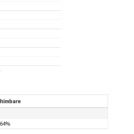
1
chimbare
.64%