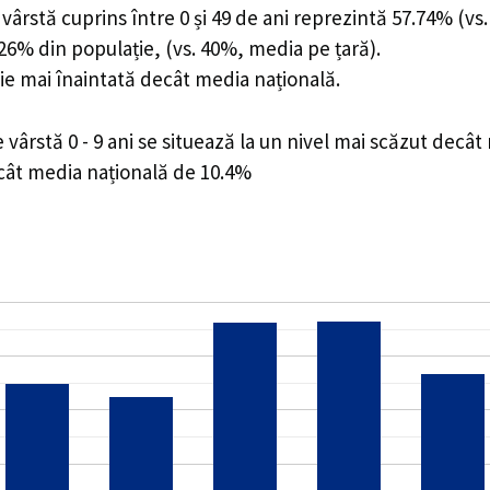
ârstă cuprins între 0 și 49 de ani reprezintă 57.74% (vs.
2.26% din populație, (vs. 40%, media pe țară).
ie mai înaintată decât media națională.
ârstă 0 - 9 ani se situează la un nivel mai scăzut decât
ecât media națională de 10.4%