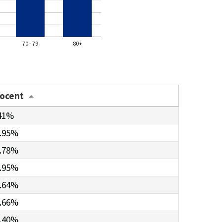
70 - 79
80+
rocent
41%
.95%
.78%
.95%
.64%
.66%
.40%