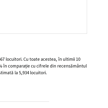
567
locuitori. Cu toate acestea, în ultimii 10
4%
în comparație cu cifrele din recensământul
stimată la
5,934
locuitori.