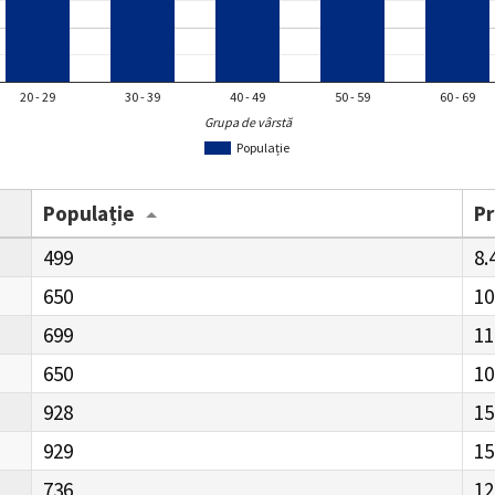
20 - 29
30 - 39
40 - 49
50 - 59
60 - 69
Grupa de vârstă
Populație
Populație
P
499
8.
650
10
699
11
650
10
928
15
929
15
736
12