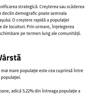
anificarea strategică. Creșterea sau scăderea
, un declin demografic poate semnala
șului. O creștere rapidă a populației
e de locuitori. Prin urmare, înțelegerea
 schimbare pe termen lung ale comunității.
Vârstă
a mai mare populație este cea cuprinsă între
 populației.
soane, adică 5.22% din întreaga populație a