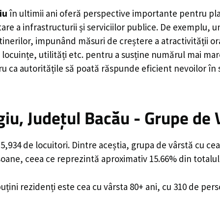
iu
în ultimii ani oferă perspective importante pentru pl
are a infrastructurii și serviciilor publice. De exemplu
rilor, impunând măsuri de creștere a atractivității ora
locuințe, utilități etc. pentru a susține numărul mai mar
u ca autoritățile să poată răspunde eficient nevoilor în
iu, Județul Bacău - Grupe de 
,934 de locuitori. Dintre aceștia, grupa de vârstă cu ce
rsoane, ceea ce reprezintă aproximativ 15.66% din totalul
uțini rezidenți este cea cu vârsta 80+ ani, cu 310 de per