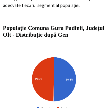
adecvate fiecărui segment al populației.
Populație Comuna Gura Padinii, Județul
Olt
-
Distribuție
după Gen
49.6%
50.4%