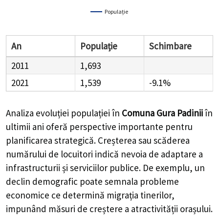
Populație
An
Populație
Schimbare
2011
1,693
2021
1,539
-9.1%
Analiza evoluției populației în
Comuna Gura Padinii
în
ultimii ani oferă perspective importante pentru
planificarea strategică. Creșterea sau scăderea
numărului de locuitori indică nevoia de adaptare a
infrastructurii și serviciilor publice. De exemplu, un
declin demografic poate semnala probleme
economice ce determină migrația tinerilor,
impunând măsuri de creștere a atractivității orașului.