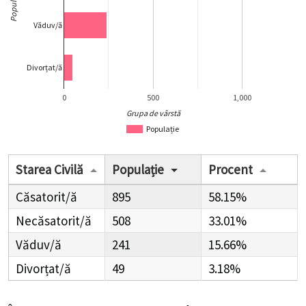
Populație
Văduv/ă
Divorțat/ă
0
500
1,000
Grupa de vârstă
Populație
Starea Civilă
Populație
Procent
Căsatorit/ă
895
58.15%
Necăsatorit/ă
508
33.01%
Văduv/ă
241
15.66%
Divorțat/ă
49
3.18%