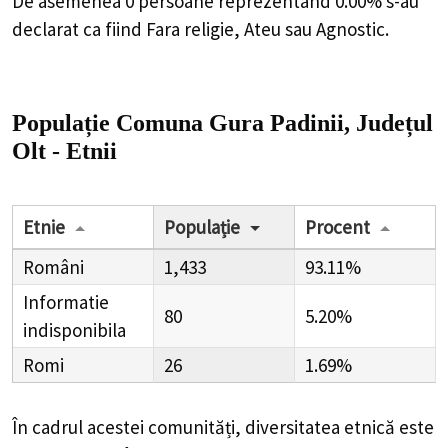
De asemenea 0 persoane reprezentand 0.00% s-au
declarat ca fiind Fara religie, Ateu sau Agnostic.
Populație Comuna Gura Padinii, Județul
Olt - Etnii
Etnie
Populație
Procent
Români
1,433
93.11%
Informatie
80
5.20%
indisponibila
Romi
26
1.69%
În cadrul acestei comunități, diversitatea etnică este