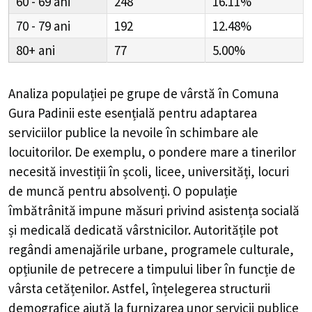
60 - 69
248
16.11%
70 - 79
192
12.48%
80+
77
5.00%
Analiza populației pe grupe de vârstă în
Comuna
Gura Padinii
este esențială pentru adaptarea
serviciilor publice la nevoile în schimbare ale
locuitorilor. De exemplu, o pondere mare a tinerilor
necesită investiții în școli, licee, universități, locuri
de muncă pentru absolvenți. O populație
îmbătrânită impune măsuri privind asistența socială
și medicală dedicată vârstnicilor. Autoritățile pot
regândi amenajările urbane, programele culturale,
opțiunile de petrecere a timpului liber în funcție de
vârsta cetățenilor. Astfel, înțelegerea structurii
demografice ajută la furnizarea unor servicii publice