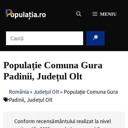
Sari
la
MENIU
conținut
Caută
Populație Comuna Gura
Padinii, Județul Olt
România
»
Județul Olt
»
Populație Comuna Gura
Padinii, Județul Olt
Conform recensământului realizat la nivel