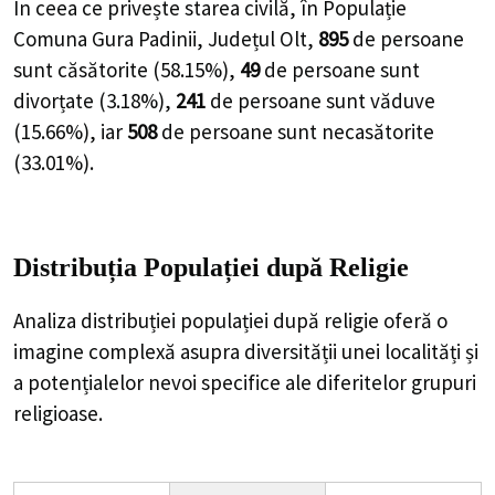
În ceea ce privește starea civilă, în Populație
Comuna Gura Padinii, Județul Olt,
895
de
persoane
sunt căsătorite (
58.15%
),
49
de
persoane
sunt
divorțate (
3.18%
),
241
de
persoane
sunt văduve
(
15.66%
), iar
508
de
persoane
sunt necasătorite
(
33.01%
).
Distribuția Populației
după Religie
Analiza distribuției populației după religie oferă o
imagine complexă asupra diversității unei localități și
a potențialelor nevoi specifice ale diferitelor grupuri
religioase.