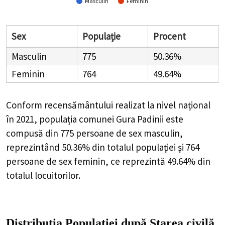
Masculin
Feminin
Sex
Populație
Procent
Masculin
775
50.36%
Feminin
764
49.64%
Conform recensământului realizat la nivel național
în 2021, populația comunei Gura Padinii este
compusă din
775
persoane de sex masculin,
reprezintând
50.36%
din totalul populației și
764
persoane de sex feminin, ce reprezintă
49.64%
din
totalul locuitorilor.
Distribuția Populației
după Starea civilă