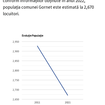
conform informațiilor obținute în anul 2022,
populația comunei Gornet este estimată la
2,670
locuitori.
Evoluție Populație
2,950
2,900
2,850
2,800
2,750
2,700
2,650
2011
2021