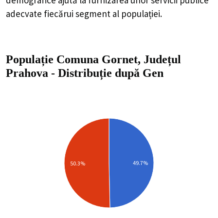
adecvate fiecărui segment al populației.
Populație Comuna Gornet, Județul
Prahova
-
Distribuție
după Gen
49.7%
50.3%