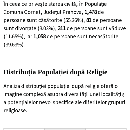
În ceea ce privește starea civilă, în Populație
Comuna Gornet, Județul Prahova,
1,478
de
persoane
sunt căsătorite (
55.36%
),
81
de
persoane
sunt divorțate (
3.03%
),
311
de
persoane
sunt văduve
(
11.65%
), iar
1,058
de
persoane
sunt necasătorite
(
39.63%
).
Distribuția Populației
după Religie
Analiza distribuției populației după religie oferă o
imagine complexă asupra diversității unei localități și
a potențialelor nevoi specifice ale diferitelor grupuri
religioase.