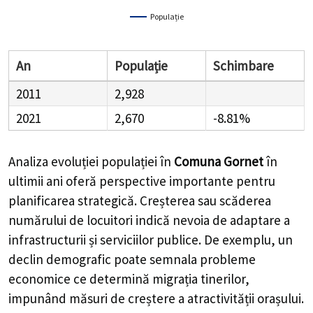
Populație
An
Populație
Schimbare
2011
2,928
2021
2,670
-8.81%
Analiza evoluției populației în
Comuna Gornet
în
ultimii ani oferă perspective importante pentru
planificarea strategică. Creșterea sau scăderea
numărului de locuitori indică nevoia de adaptare a
infrastructurii și serviciilor publice. De exemplu, un
declin demografic poate semnala probleme
economice ce determină migrația tinerilor,
impunând măsuri de creștere a atractivității orașului.