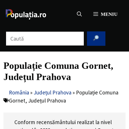
Sari
la
MENIU
conținut
Caută
Populație Comuna Gornet,
Județul Prahova
România
»
Județul Prahova
»
Populație Comuna
Gornet, Județul Prahova
Conform recensământului realizat la nivel