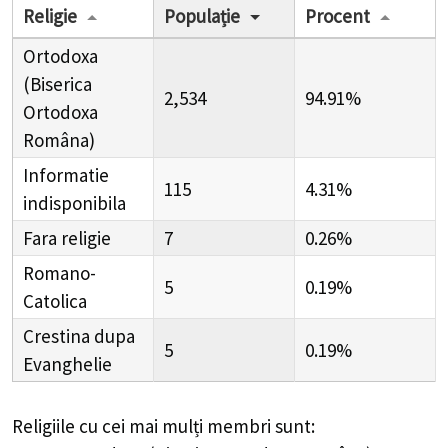
Religie
Populație
Procent
Ortodoxa
(Biserica
2,534
94.91%
Ortodoxa
Româna)
Informatie
115
4.31%
indisponibila
Fara religie
7
0.26%
Romano-
5
0.19%
Catolica
Crestina dupa
5
0.19%
Evanghelie
Religiile cu cei mai mulți membri sunt: