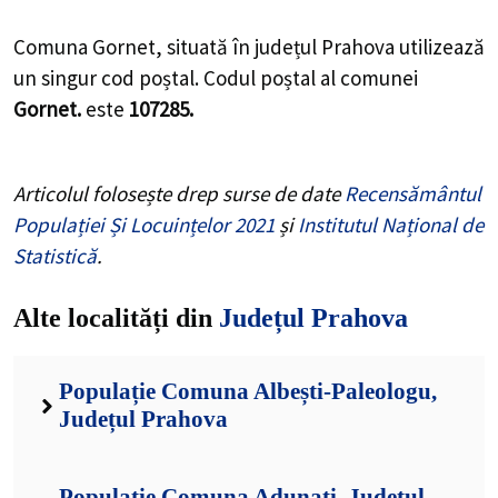
Comuna Gornet, situată în județul Prahova utilizează
un singur cod poștal. Codul poștal al comunei
Gornet.
este
107285.
Articolul folosește drep surse de date
Recensământul
Populației Și Locuințelor 2021
și
Institutul Național de
Statistică
.
Alte localități din
Județul Prahova
Populație Comuna Albești-Paleologu,
Județul Prahova
Populație Comuna Adunați, Județul