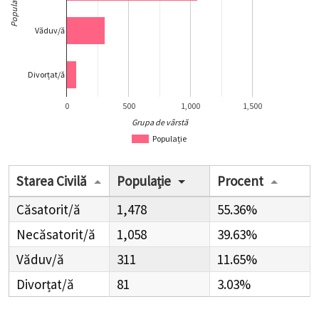
Populație
Văduv/ă
Divorțat/ă
0
500
1,000
1,500
Grupa de vârstă
Populație
Starea Civilă
Populație
Procent
Căsatorit/ă
1,478
55.36%
Necăsatorit/ă
1,058
39.63%
Văduv/ă
311
11.65%
Divorțat/ă
81
3.03%