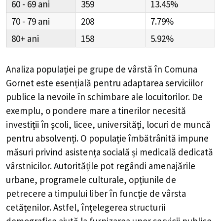
60 - 69
359
13.45%
70 - 79
208
7.79%
80+
158
5.92%
Analiza populației pe grupe de vârstă în
Comuna
Gornet
este esențială pentru adaptarea serviciilor
publice la nevoile în schimbare ale locuitorilor. De
exemplu, o pondere mare a tinerilor necesită
investiții în școli, licee, universități, locuri de muncă
pentru absolvenți. O populație îmbătrânită impune
măsuri privind asistența socială și medicală dedicată
vârstnicilor. Autoritățile pot regândi amenajările
urbane, programele culturale, opțiunile de
petrecere a timpului liber în funcție de vârsta
cetățenilor. Astfel, înțelegerea structurii
demografice ajută la furnizarea unor servicii publice