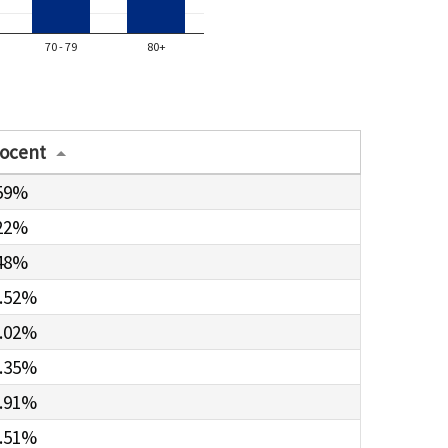
70 - 79
80+
ocent
59%
22%
48%
.52%
.02%
.35%
.91%
.51%