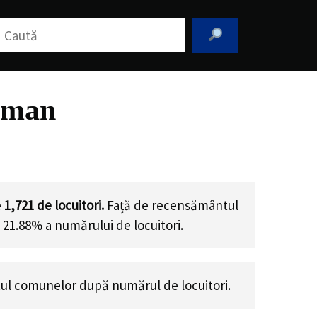
aută
rman
e
1,721
de locuitori.
Față de recensământul
 21.88% a numărului de locuitori
.
ul comunelor după numărul de locuitori.