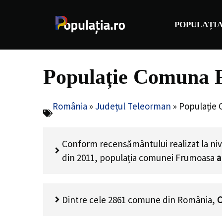
Sari
la
POPULAȚIA
conținut
Populație Comuna 
România
»
Județul Teleorman
»
Populație
Conform recensământului realizat la niv
din 2011, populația comunei Frumoasa
a
Dintre cele 2861 comune din România,
C