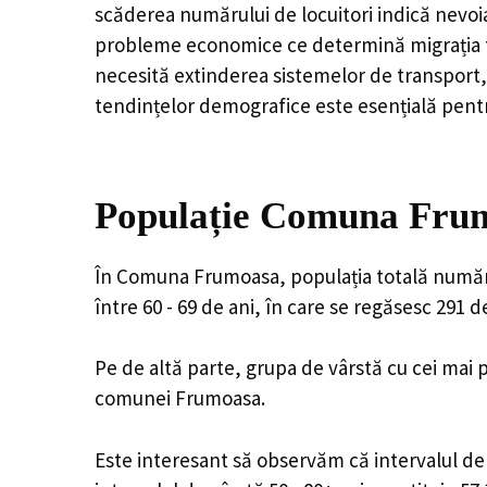
scăderea numărului de locuitori indică nevoia
probleme economice ce determină migrația tine
necesită extinderea sistemelor de transport, 
tendințelor demografice este esențială pentr
Populație Comuna Frum
În Comuna Frumoasa, populația totală numără 
între 60 - 69 de ani, în care se regăsesc 291 
Pe de altă parte, grupa de vârstă cu cei mai p
comunei Frumoasa.
Este interesant să observăm că intervalul de v