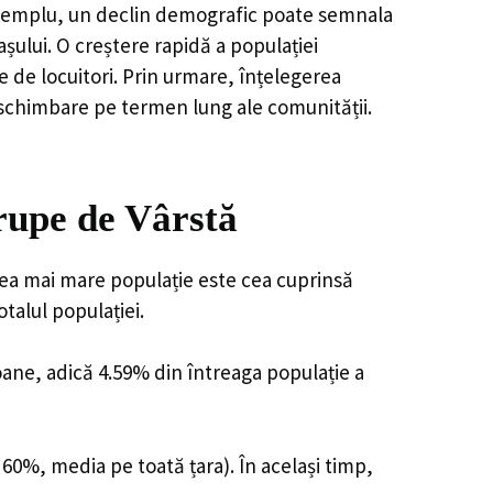
e exemplu, un declin demografic poate semnala
șului. O creștere rapidă a populației
e de locuitori. Prin urmare, înțelegerea
 schimbare pe termen lung ale comunității.
rupe de Vârstă
cea mai mare populație este cea cuprinsă
talul populației.
soane, adică 4.59% din întreaga populație a
 60%, media pe toată țara). În același timp,