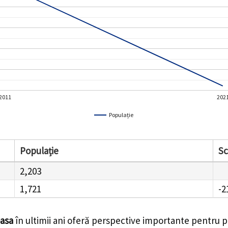
2011
202
Populație
Populație
S
2,203
1,721
-2
asa
în ultimii ani oferă perspective importante pentru pl