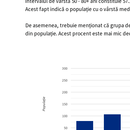
intervalul de vârstă 50 - 80+ ani constituie 5
Acest fapt indică o populație cu o vârstă med
De asemenea, trebuie menționat că grupa de v
din populație. Acest procent este mai mic d
300
250
200
Populație
150
100
50