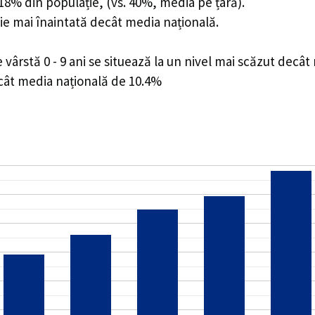
7.18% din populație, (vs. 40%, media pe țară).
ie mai înaintată decât media națională.
ârstă 0 - 9 ani se situează la un nivel mai scăzut decât
ecât media națională de 10.4%