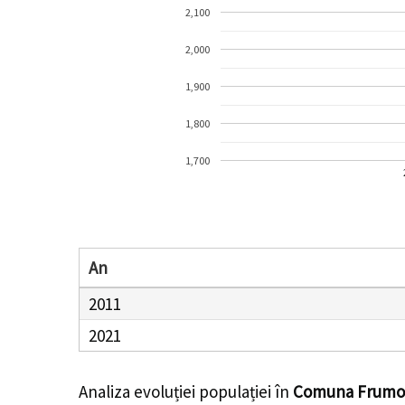
2,100
2,000
1,900
1,800
1,700
An
2011
2021
Analiza evoluției populației în
Comuna Frumo