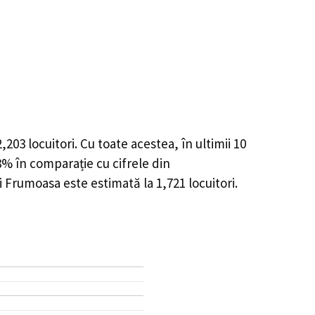
2,203
locuitori. Cu toate acestea, în ultimii 10
88%
în comparație cu cifrele din
i Frumoasa este estimată la
1,721
locuitori.