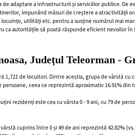
 de adaptare a infrastructurii și serviciilor publice. D
rilor, impunând măsuri de creștere a atractivității ora
locuințe, utilități etc. pentru a susține numărul mai mar
u ca autoritățile să poată răspunde eficient nevoilor în
oasa, Județul Teleorman - G
1,721 de locuitori. Dintre aceștia, grupa de vârstă cu 
de persoane, ceea ce reprezintă aproximativ 16.91% din to
uțini rezidenți este cea cu vârsta 0 - 9 ani, cu 79 de per
ârstă cuprins între 0 și 49 de ani reprezintă 42.82% (vs.