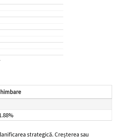
1
chimbare
1.88%
anificarea strategică. Creșterea sau