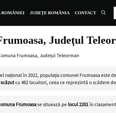
C
 ROMÂNIEI
JUDEȚE ROMÂNIA
CONTACT
Frumoasa, Județul Teleo
 Comuna Frumoasa, Județul Teleorman
el național în 2022, populația comunei Frumoasa este d
 scăzut
cu
482
locuitori, ceea ce reprezintă o scădere de
omuna Frumoasa
se situează pe
locul 2201
în clasament