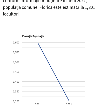
conform informațiilor obținute în anul 2022,
populația comunei Florica este estimată la
1,301
locuitori.
Evoluție Populație
1,600
1,550
1,500
1,450
1,400
1,350
1,300
2011
2021