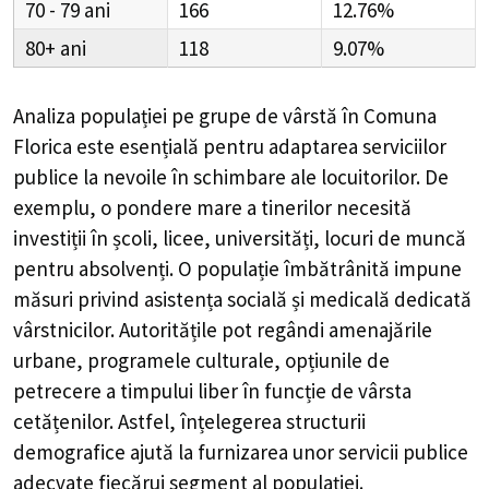
70 - 79
166
12.76%
80+
118
9.07%
Analiza populației pe grupe de vârstă în
Comuna
Florica
este esențială pentru adaptarea serviciilor
publice la nevoile în schimbare ale locuitorilor. De
exemplu, o pondere mare a tinerilor necesită
investiții în școli, licee, universități, locuri de muncă
pentru absolvenți. O populație îmbătrânită impune
măsuri privind asistența socială și medicală dedicată
vârstnicilor. Autoritățile pot regândi amenajările
urbane, programele culturale, opțiunile de
petrecere a timpului liber în funcție de vârsta
cetățenilor. Astfel, înțelegerea structurii
demografice ajută la furnizarea unor servicii publice
adecvate fiecărui segment al populației.