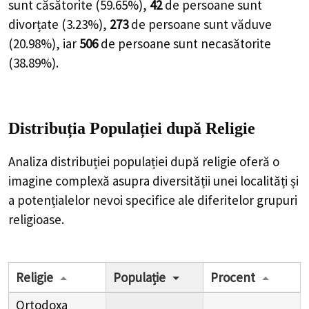
sunt căsătorite (
59.65%
),
42
de
persoane
sunt
divorțate (
3.23%
),
273
de
persoane
sunt văduve
(
20.98%
), iar
506
de
persoane
sunt necasătorite
(
38.89%
).
Distribuția Populației
după Religie
Analiza distribuției populației după religie oferă o
imagine complexă asupra diversității unei localități și
a potențialelor nevoi specifice ale diferitelor grupuri
religioase.
Religie
Populație
Procent
Ortodoxa