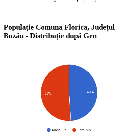
Populație Comuna Florica, Județul
Buzău
-
Distribuție
după Gen
49%
51%
Masculin
Feminin