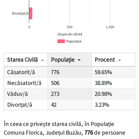
Divorțat/ă
0
500
1,000
Grupa de vârstă
Populație
Starea Civilă
Populație
Procent
Căsatorit/ă
776
59.65%
Necăsatorit/ă
506
38.89%
Văduv/ă
273
20.98%
Divorțat/ă
42
3.23%
În ceea ce privește starea civilă, în Populație
Comuna Florica, Județul Buzău,
776
de
persoane