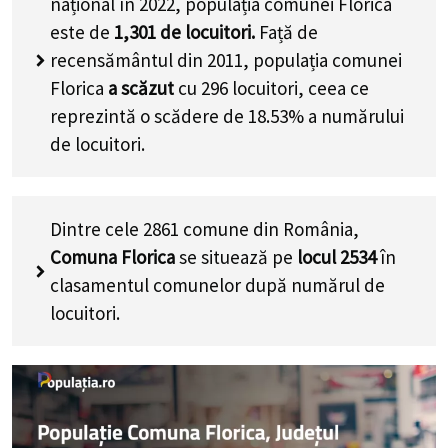
național în 2022, populația comunei Florica
este de
1,301
de locuitori.
Față de
recensământul din 2011, populația comunei
Florica
a scăzut
cu
296
locuitori, ceea ce
reprezintă o scădere de 18.53% a numărului
de locuitori
.
Dintre cele 2861 comune din România,
Comuna Florica
se situează pe
locul 2534
în
clasamentul comunelor după numărul de
locuitori.