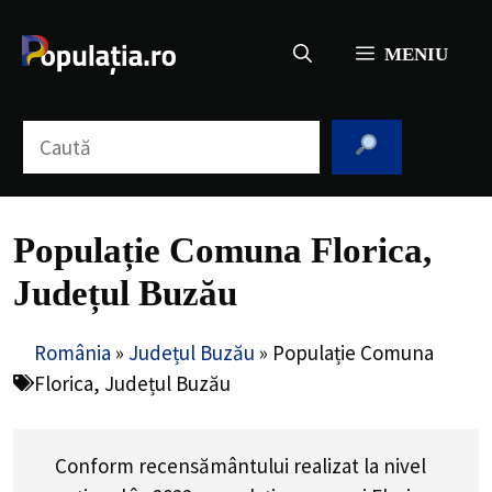
Sari
la
MENIU
conținut
Caută
Populație Comuna Florica,
Județul Buzău
România
»
Județul Buzău
»
Populație Comuna
Florica, Județul Buzău
Conform recensământului realizat la nivel