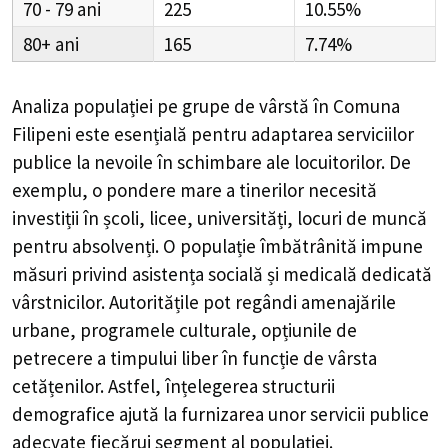
70 - 79
225
10.55%
80+
165
7.74%
Analiza populației pe grupe de vârstă în
Comuna
Filipeni
este esențială pentru adaptarea serviciilor
publice la nevoile în schimbare ale locuitorilor. De
exemplu, o pondere mare a tinerilor necesită
investiții în școli, licee, universități, locuri de muncă
pentru absolvenți. O populație îmbătrânită impune
măsuri privind asistența socială și medicală dedicată
vârstnicilor. Autoritățile pot regândi amenajările
urbane, programele culturale, opțiunile de
petrecere a timpului liber în funcție de vârsta
cetățenilor. Astfel, înțelegerea structurii
demografice ajută la furnizarea unor servicii publice
adecvate fiecărui segment al populației.