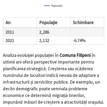
Populație
An
Populație
Schimbare
2011
2,286
2021
2,132
-6.74%
Analiza evoluției populației în
Comuna Filipeni
în
ultimii ani oferă perspective importante pentru
planificarea strategică. Creșterea sau scăderea
numărului de locuitori indică nevoia de adaptare a
infrastructurii și serviciilor publice. De exemplu, un
declin demografic poate semnala probleme
economice ce determină migrația tinerilor,
impunând măsuri de creștere a atractivității orașului.