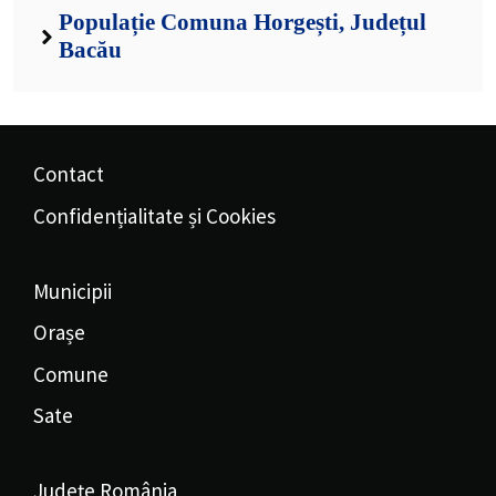
Populație Comuna Horgești, Județul
Bacău
Contact
Confidențialitate și Cookies
Municipii
Orașe
Comune
Sate
Județe România