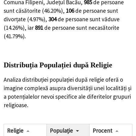
Comuna Filipeni, Județul Bacău,
985
de
persoane
sunt căsătorite (
46.20%
),
106
de
persoane
sunt
divorțate (
4.97%
),
304
de
persoane
sunt văduve
(
14.26%
), iar
891
de
persoane
sunt necasătorite
(
41.79%
).
Distribuția Populației
după Religie
Analiza distribuției populației după religie oferă o
imagine complexă asupra diversității unei localități și
a potențialelor nevoi specifice ale diferitelor grupuri
religioase.
Religie
Populație
Procent