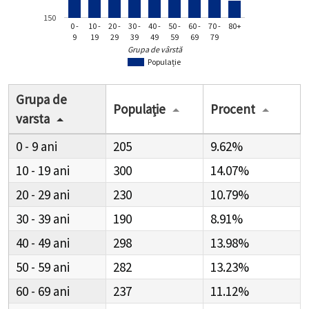
150
0 -
10 -
20 -
30 -
40 -
50 -
60 -
70 -
80+
9
19
29
39
49
59
69
79
Grupa de vârstă
Populație
Grupa de
Populație
Procent
varsta
0 - 9
205
9.62%
10 - 19
300
14.07%
20 - 29
230
10.79%
30 - 39
190
8.91%
40 - 49
298
13.98%
50 - 59
282
13.23%
60 - 69
237
11.12%