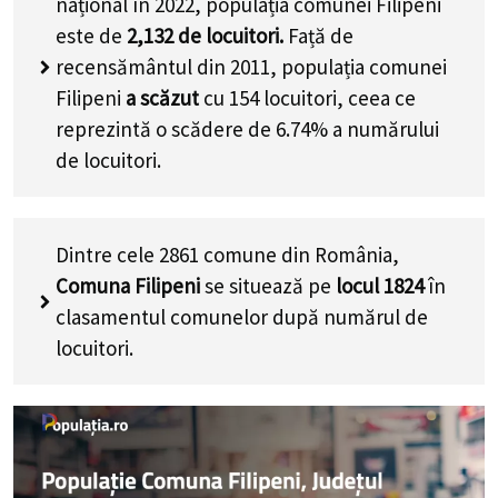
național în 2022, populația comunei Filipeni
este de
2,132
de locuitori.
Față de
recensământul din 2011, populația comunei
Filipeni
a scăzut
cu
154
locuitori, ceea ce
reprezintă o scădere de 6.74% a numărului
de locuitori
.
Dintre cele 2861 comune din România,
Comuna Filipeni
se situează pe
locul 1824
în
clasamentul comunelor după numărul de
locuitori.