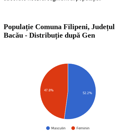
Populație Comuna Filipeni, Județul
Bacău
-
Distribuție
după Gen
47.8%
52.2%
Masculin
Feminin