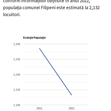
conform informațiilor obținute în anul 2022,
populația comunei Filipeni este estimată la
2,132
locuitori.
Evoluție Populație
2,300
2,250
2,200
2,150
2,100
2011
2021