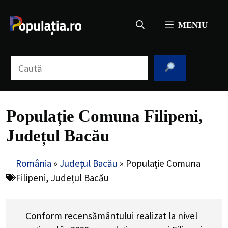
Sari
la
MENIU
conținut
Caută
Populație Comuna Filipeni,
Județul Bacău
România
»
Județul Bacău
»
Populație Comuna
Filipeni, Județul Bacău
Conform recensământului realizat la nivel