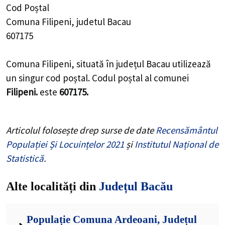
Cod Poștal
Comuna Filipeni, judetul Bacau
607175
Comuna Filipeni, situată în județul Bacau utilizează
un singur cod poștal. Codul poștal al comunei
Filipeni.
este
607175.
Articolul folosește drep surse de date
Recensământul
Populației Și Locuințelor 2021
și
Institutul Național de
Statistică
.
Alte localități din
Județul Bacău
Populație Comuna Ardeoani, Județul