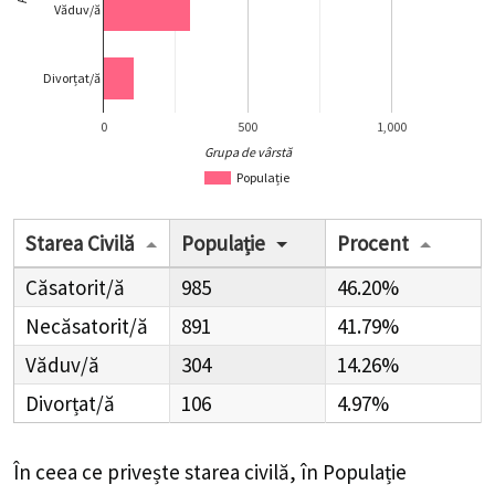
Văduv/ă
Divorțat/ă
0
500
1,000
Grupa de vârstă
Populație
Starea Civilă
Populație
Procent
Căsatorit/ă
985
46.20%
Necăsatorit/ă
891
41.79%
Văduv/ă
304
14.26%
Divorțat/ă
106
4.97%
În ceea ce privește starea civilă, în Populație