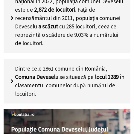
național în 2022, populația comunei Deveselu
este de
2,872
de locuitori.
Față de
recensământul din 2011, populația comunei
Deveselu
a scăzut
cu
285
locuitori, ceea ce
reprezintă o scădere de 9.03% a numărului
de locuitori
.
Dintre cele 2861 comune din România,
Comuna Deveselu
se situează pe
locul 1289
în
clasamentul comunelor după numărul de
locuitori.