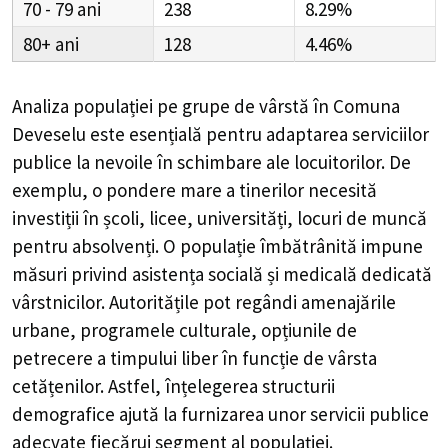
70 - 79
238
8.29%
80+
128
4.46%
Analiza populației pe grupe de vârstă în
Comuna
Deveselu
este esențială pentru adaptarea serviciilor
publice la nevoile în schimbare ale locuitorilor. De
exemplu, o pondere mare a tinerilor necesită
investiții în școli, licee, universități, locuri de muncă
pentru absolvenți. O populație îmbătrânită impune
măsuri privind asistența socială și medicală dedicată
vârstnicilor. Autoritățile pot regândi amenajările
urbane, programele culturale, opțiunile de
petrecere a timpului liber în funcție de vârsta
cetățenilor. Astfel, înțelegerea structurii
demografice ajută la furnizarea unor servicii publice
adecvate fiecărui segment al populației.