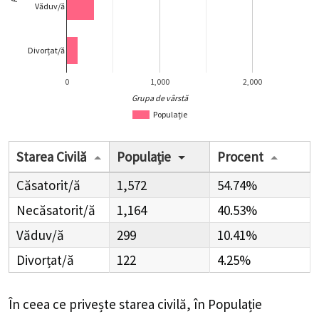
Văduv/ă
Divorțat/ă
0
1,000
2,000
Grupa de vârstă
Populație
Starea Civilă
Populație
Procent
Căsatorit/ă
1,572
54.74%
Necăsatorit/ă
1,164
40.53%
Văduv/ă
299
10.41%
Divorțat/ă
122
4.25%
În ceea ce privește starea civilă, în Populație