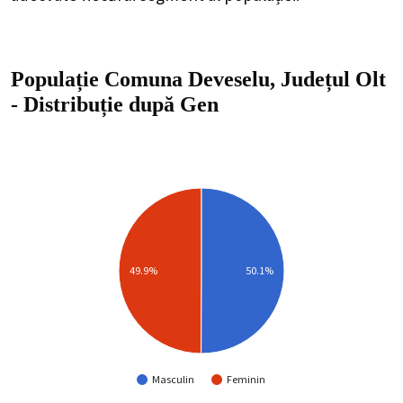
Populație Comuna Deveselu, Județul Olt
-
Distribuție
după Gen
49.9%
50.1%
Masculin
Feminin