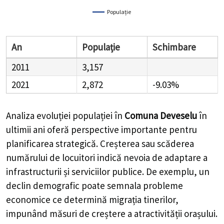
Populație
An
Populație
Schimbare
2011
3,157
2021
2,872
-9.03%
Analiza evoluției populației în
Comuna Deveselu
în
ultimii ani oferă perspective importante pentru
planificarea strategică. Creșterea sau scăderea
numărului de locuitori indică nevoia de adaptare a
infrastructurii și serviciilor publice. De exemplu, un
declin demografic poate semnala probleme
economice ce determină migrația tinerilor,
impunând măsuri de creștere a atractivității orașului.