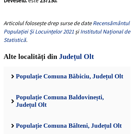
Deveselu.
este
237130.
Articolul folosește drep surse de date
Recensământul
Populației Și Locuințelor 2021
și
Institutul Național de
Statistică
.
Alte localități din
Județul Olt
Populație Comuna Băbiciu, Județul Olt
Populație Comuna Baldovinești,
Județul Olt
Populație Comuna Bălteni, Județul Olt