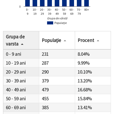
0
0 -
10 -
20 -
30 -
40 -
50 -
60 -
70 -
80+
9
19
29
39
49
59
69
79
Grupa de vârstă
Populație
Grupa de
Populație
Procent
varsta
0 - 9
231
8.04%
10 - 19
287
9.99%
20 - 29
290
10.10%
30 - 39
379
13.20%
40 - 49
479
16.68%
50 - 59
455
15.84%
60 - 69
385
13.41%