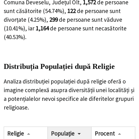
Comuna Deveselu, Județul Olt,
1,572
de
persoane
sunt căsătorite (
54.74%
),
122
de
persoane
sunt
divorțate (
4.25%
),
299
de
persoane
sunt văduve
(
10.41%
), iar
1,164
de
persoane
sunt necasătorite
(
40.53%
).
Distribuția Populației
după Religie
Analiza distribuției populației după religie oferă o
imagine complexă asupra diversității unei localități și
a potențialelor nevoi specifice ale diferitelor grupuri
religioase.
Religie
Populație
Procent