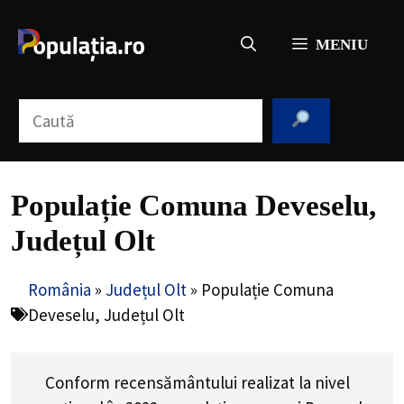
Sari
la
MENIU
conținut
Caută
Populație Comuna Deveselu,
Județul Olt
România
»
Județul Olt
»
Populație Comuna
Deveselu, Județul Olt
Conform recensământului realizat la nivel