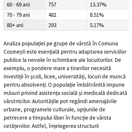
60 - 69
757
13.37%
70 - 79
482
8.51%
80+
293
5.17%
Analiza populației pe grupe de vârstă în
Comuna
Cosmești
este esențială pentru adaptarea serviciilor
publice la nevoile în schimbare ale locuitorilor. De
exemplu, o pondere mare a tinerilor necesită
investiții în școli, licee, universități, locuri de muncă
pentru absolvenți. O populație îmbătrânită impune
măsuri privind asistența socială și medicală dedicată
vârstnicilor. Autoritățile pot regândi amenajările
urbane, programele culturale, opțiunile de
petrecere a timpului liber în funcție de vârsta
cetățenilor. Astfel, înțelegerea structurii