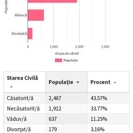
Populație
Văduv/ă
Divorțat/ă
0
1,000
2,000
3,000
Grupa de vârstă
Populație
Starea Civilă
Populație
Procent
Căsatorit/ă
2,467
43.57%
Necăsatorit/ă
1,912
33.77%
Văduv/ă
637
11.25%
Divorțat/ă
179
3.16%