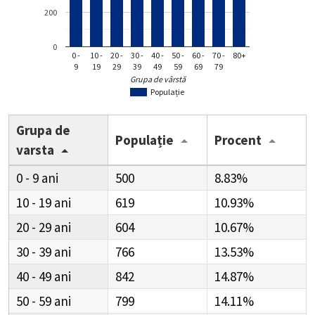
200
0
0 -
10 -
20 -
30 -
40 -
50 -
60 -
70 -
80+
9
19
29
39
49
59
69
79
Grupa de vârstă
Populație
Grupa de
Populație
Procent
varsta
0 - 9
500
8.83%
10 - 19
619
10.93%
20 - 29
604
10.67%
30 - 39
766
13.53%
40 - 49
842
14.87%
50 - 59
799
14.11%