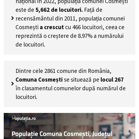
național în 2022, populația comunei Cosmești
este de
5,662
de locuitori.
Față de
recensământul din 2011, populația comunei
Cosmești
a crescut
cu
466
locuitori, ceea ce
reprezintă o creștere de 8.97% a numărului
de locuitori
.
Dintre cele 2861 comune din România,
Comuna Cosmești
se situează pe
locul 267
în clasamentul comunelor după numărul de
locuitori.