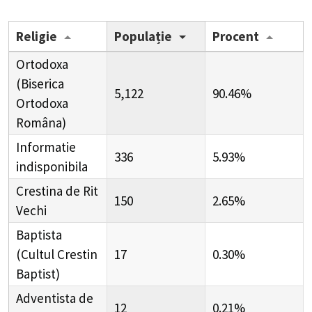
Religie
Populație
Procent
Ortodoxa
(Biserica
5,122
90.46%
Ortodoxa
Româna)
Informatie
336
5.93%
indisponibila
Crestina de Rit
150
2.65%
Vechi
Baptista
(Cultul Crestin
17
0.30%
Baptist)
Adventista de
12
0.21%