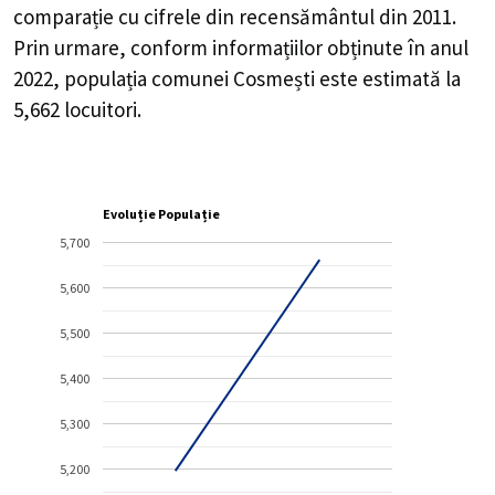
comparație cu cifrele din recensământul din 2011.
Prin urmare, conform informațiilor obținute în anul
2022, populația comunei Cosmești este estimată la
5,662
locuitori.
Evoluție Populație
5,700
5,600
5,500
5,400
5,300
5,200