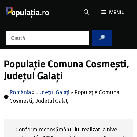
Sari
MENIU
la
conținut
Caută
Populație Comuna Cosmești,
Județul Galați
România
»
Județul Galați
»
Populație Comuna
Cosmești, Județul Galați
Conform recensământului realizat la nivel