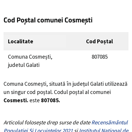
Cod Poștal comunei Cosmești
Localitate
Cod Poștal
Comuna Cosmești,
807085
judetul Galati
Comuna Cosmești, situată în județul Galati utilizează
un singur cod poștal. Codul poștal al comunei
Cosmesti.
este
807085.
Articolul folosește drep surse de date
Recensământul
Populației Și Locuințelor 2021
și
Institutul Național de