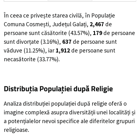
În ceea ce privește starea civilă, în Populație
Comuna Cosmești, Județul Galați,
2,467
de
persoane
sunt căsătorite (
43.57%
),
179
de
persoane
sunt divorțate (
3.16%
),
637
de
persoane
sunt
văduve (
11.25%
), iar
1,912
de
persoane
sunt
necasătorite (
33.77%
).
Distribuția Populației
după Religie
Analiza distribuției populației după religie oferă o
imagine complexă asupra diversității unei localități și
a potențialelor nevoi specifice ale diferitelor grupuri
religioase.