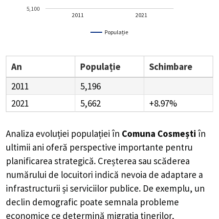
5,100
2011
2021
Populație
An
Populație
Schimbare
2011
5,196
2021
5,662
+8.97%
Analiza evoluției populației în
Comuna Cosmești
în
ultimii ani oferă perspective importante pentru
planificarea strategică. Creșterea sau scăderea
numărului de locuitori indică nevoia de adaptare a
infrastructurii și serviciilor publice. De exemplu, un
declin demografic poate semnala probleme
economice ce determină migrația tinerilor,