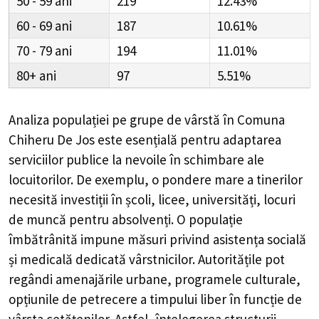
50 - 59
219
12.43%
60 - 69
187
10.61%
70 - 79
194
11.01%
80+
97
5.51%
Analiza populației pe grupe de vârstă în
Comuna
Chiheru De Jos
este esențială pentru adaptarea
serviciilor publice la nevoile în schimbare ale
locuitorilor. De exemplu, o pondere mare a tinerilor
necesită investiții în școli, licee, universități, locuri
de muncă pentru absolvenți. O populație
îmbătrânită impune măsuri privind asistența socială
și medicală dedicată vârstnicilor. Autoritățile pot
regândi amenajările urbane, programele culturale,
opțiunile de petrecere a timpului liber în funcție de
vârsta cetățenilor. Astfel, înțelegerea structurii