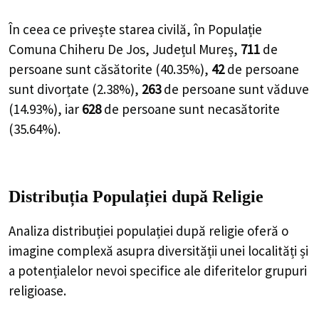
În ceea ce privește starea civilă, în Populație
Comuna Chiheru De Jos, Județul Mureș,
711
de
persoane
sunt căsătorite (
40.35%
),
42
de
persoane
sunt divorțate (
2.38%
),
263
de
persoane
sunt văduve
(
14.93%
), iar
628
de
persoane
sunt necasătorite
(
35.64%
).
Distribuția Populației
după Religie
Analiza distribuției populației după religie oferă o
imagine complexă asupra diversității unei localități și
a potențialelor nevoi specifice ale diferitelor grupuri
religioase.