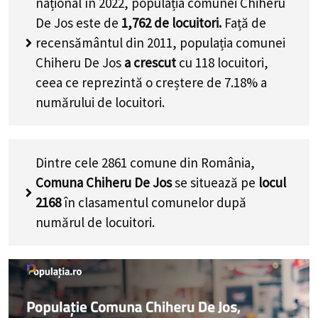
național în 2022, populația comunei Chiheru
De Jos este de
1,762
de locuitori.
Față de
recensământul din 2011, populația comunei
Chiheru De Jos
a crescut
cu
118
locuitori,
ceea ce reprezintă o creștere de 7.18% a
numărului de locuitori
.
Dintre cele 2861 comune din România,
Comuna Chiheru De Jos
se situează pe
locul
2168
în clasamentul comunelor după
numărul de locuitori.