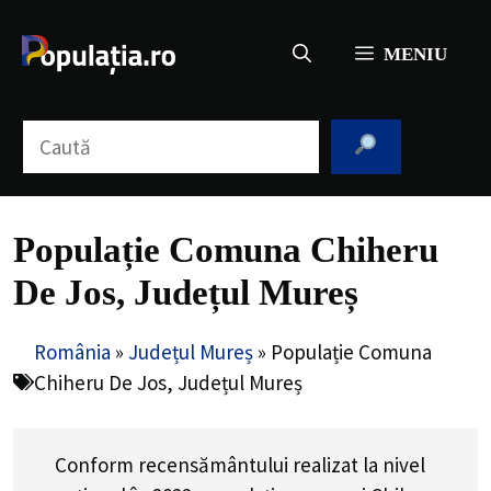
Sari
la
MENIU
conținut
Caută
Populație Comuna Chiheru
De Jos, Județul Mureș
România
»
Județul Mureș
»
Populație Comuna
Chiheru De Jos, Județul Mureș
Conform recensământului realizat la nivel