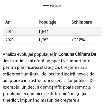
Populație
An
Populație
Schimbare
2011
1,644
2021
1,762
+7.18%
Analiza evoluției populației în
Comuna Chiheru De
Jos
în ultimii ani oferă perspective importante
pentru planificarea strategică. Creșterea sau
scăderea numărului de locuitori indică nevoia de
adaptare a infrastructurii și serviciilor publice. De
exemplu, un declin demografic poate semnala
probleme economice ce determină migrația
tinerilor, impunând măsuri de creștere a