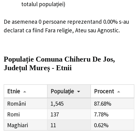
totalul populației)
De asemenea 0 persoane reprezentand 0.00% s-au
declarat ca fiind Fara religie, Ateu sau Agnostic.
Populație Comuna Chiheru De Jos,
Județul Mureș - Etnii
Etnie
Populație
Procent
Români
1,545
87.68%
Romi
137
7.78%
Maghiari
11
0.62%