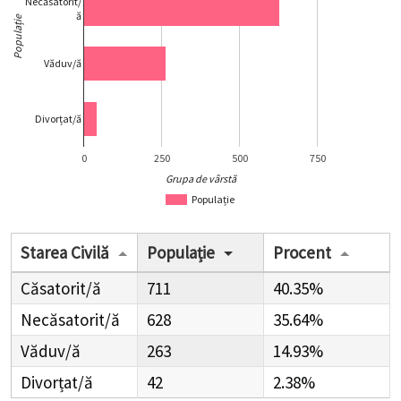
Necăsatorit/
ă
Populație
Văduv/ă
Divorțat/ă
0
250
500
750
Grupa de vârstă
Populație
Starea Civilă
Populație
Procent
Căsatorit/ă
711
40.35%
Necăsatorit/ă
628
35.64%
Văduv/ă
263
14.93%
Divorțat/ă
42
2.38%