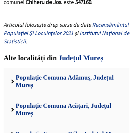
comunei
Chiheru de Jos.
este
547160.
Articolul folosește drep surse de date
Recensământul
Populației Și Locuințelor 2021
și
Institutul Național de
Statistică
.
Alte localități din
Județul Mureș
Populație Comuna Adămuș, Județul
Mureș
Populație Comuna Acățari, Județul
Mureș