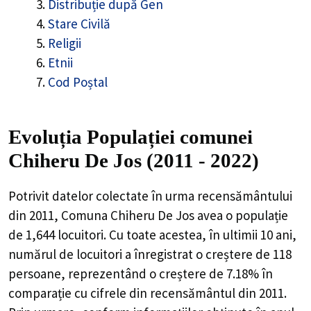
Distribuție după Gen
Stare Civilă
Religii
Etnii
Cod Poștal
Evoluția Populației comunei
Chiheru De Jos (2011 - 2022)
Potrivit datelor colectate în urma recensământului
din 2011,
Comuna Chiheru De Jos
avea o populație
de
1,644
locuitori. Cu toate acestea, în ultimii 10 ani,
numărul de locuitori a înregistrat o
creștere de
118
persoane, reprezentând o
creștere de 7.18%
în
comparație cu cifrele din recensământul din 2011.