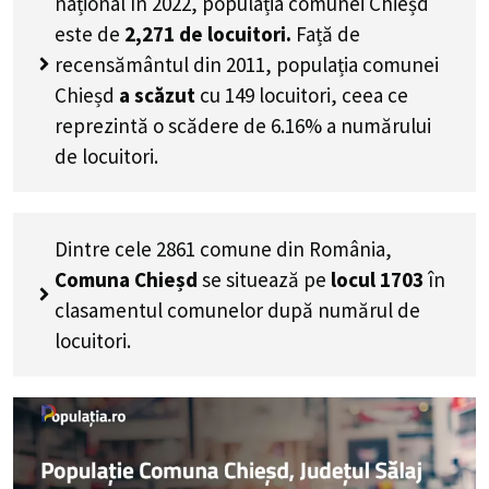
național în 2022, populația comunei Chieșd
este de
2,271
de locuitori.
Față de
recensământul din 2011, populația comunei
Chieșd
a scăzut
cu
149
locuitori, ceea ce
reprezintă o scădere de 6.16% a numărului
de locuitori
.
Dintre cele 2861 comune din România,
Comuna Chieșd
se situează pe
locul 1703
în
clasamentul comunelor după numărul de
locuitori.