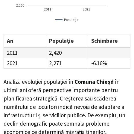
2,250
2011
2021
Populație
An
Populație
Schimbare
2011
2,420
2021
2,271
-6.16%
Analiza evoluției populației în
Comuna Chieșd
în
ultimii ani oferă perspective importante pentru
planificarea strategică. Creșterea sau scăderea
numărului de locuitori indică nevoia de adaptare a
infrastructurii și serviciilor publice. De exemplu, un
declin demografic poate semnala probleme
economice ce determină migrația tinerilor,