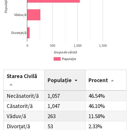
Populație
Văduv/ă
Divorțat/ă
0
500
1,000
1,500
Grupa de vârstă
Populație
Starea Civilă
Populație
Procent
Necăsatorit/ă
1,057
46.54%
Căsatorit/ă
1,047
46.10%
Văduv/ă
263
11.58%
Divorțat/ă
53
2.33%