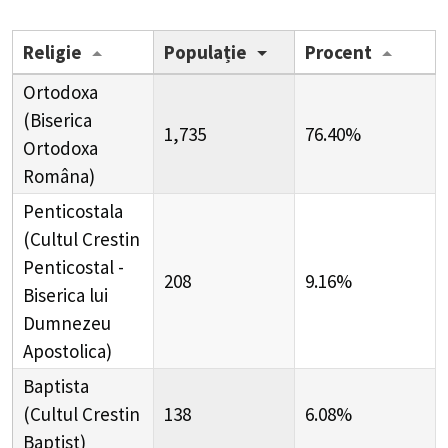
Religie
Populație
Procent
Ortodoxa
(Biserica
1,735
76.40%
Ortodoxa
Româna)
Penticostala
(Cultul Crestin
Penticostal -
208
9.16%
Biserica lui
Dumnezeu
Apostolica)
Baptista
(Cultul Crestin
138
6.08%
Baptist)