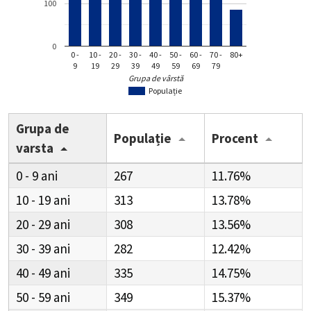
100
0
0 -
10 -
20 -
30 -
40 -
50 -
60 -
70 -
80+
9
19
29
39
49
59
69
79
Grupa de vârstă
Populație
Grupa de
Populație
Procent
varsta
0 - 9
267
11.76%
10 - 19
313
13.78%
20 - 29
308
13.56%
30 - 39
282
12.42%
40 - 49
335
14.75%
50 - 59
349
15.37%