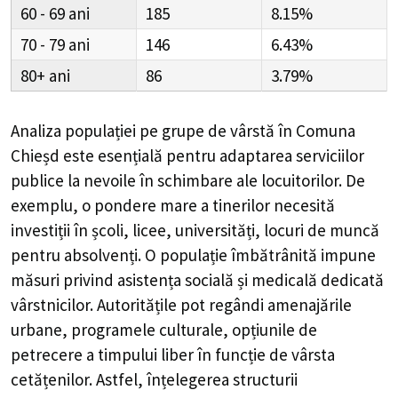
60 - 69
185
8.15%
70 - 79
146
6.43%
80+
86
3.79%
Analiza populației pe grupe de vârstă în
Comuna
Chieșd
este esențială pentru adaptarea serviciilor
publice la nevoile în schimbare ale locuitorilor. De
exemplu, o pondere mare a tinerilor necesită
investiții în școli, licee, universități, locuri de muncă
pentru absolvenți. O populație îmbătrânită impune
măsuri privind asistența socială și medicală dedicată
vârstnicilor. Autoritățile pot regândi amenajările
urbane, programele culturale, opțiunile de
petrecere a timpului liber în funcție de vârsta
cetățenilor. Astfel, înțelegerea structurii