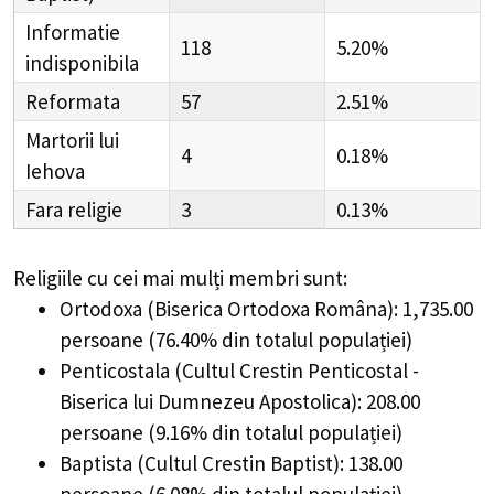
Informatie
118
5.20%
indisponibila
Reformata
57
2.51%
Martorii lui
4
0.18%
Iehova
Fara religie
3
0.13%
Religiile cu cei mai mulți membri sunt:
Ortodoxa (Biserica Ortodoxa Româna): 1,735.00
persoane (76.40% din totalul populației)
Penticostala (Cultul Crestin Penticostal -
Biserica lui Dumnezeu Apostolica): 208.00
persoane (9.16% din totalul populației)
Baptista (Cultul Crestin Baptist): 138.00
persoane (6.08% din totalul populației)