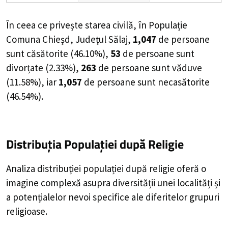
În ceea ce privește starea civilă, în Populație
Comuna Chieșd, Județul Sălaj,
1,047
de
persoane
sunt căsătorite (
46.10%
),
53
de
persoane
sunt
divorțate (
2.33%
),
263
de
persoane
sunt văduve
(
11.58%
), iar
1,057
de
persoane
sunt necasătorite
(
46.54%
).
Distribuția Populației
după Religie
Analiza distribuției populației după religie oferă o
imagine complexă asupra diversității unei localități și
a potențialelor nevoi specifice ale diferitelor grupuri
religioase.