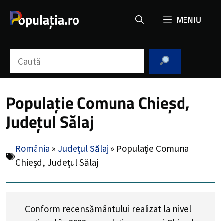
Sari
MENIU
la
conținut
Caută
Populație Comuna Chieșd,
Județul Sălaj
România
»
Județul Sălaj
»
Populație Comuna
Chieșd, Județul Sălaj
Conform recensământului realizat la nivel