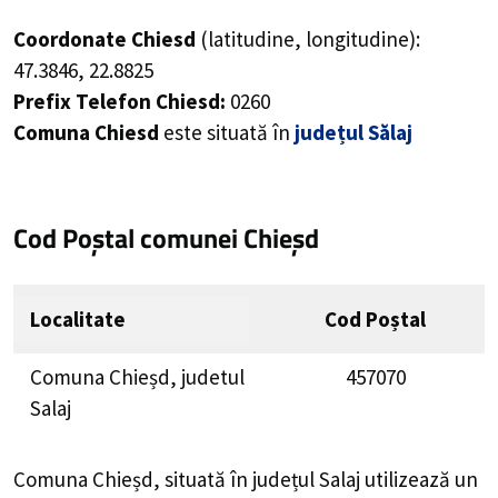
Coordonate Chiesd
(latitudine, longitudine):
47.3846
,
22.8825
Prefix Telefon Chiesd:
0260
Comuna Chiesd
este situată în
județul Sălaj
Cod Poștal comunei Chieșd
Localitate
Cod Poștal
Comuna Chieșd, judetul
457070
Salaj
Comuna Chieșd, situată în județul Salaj utilizează un