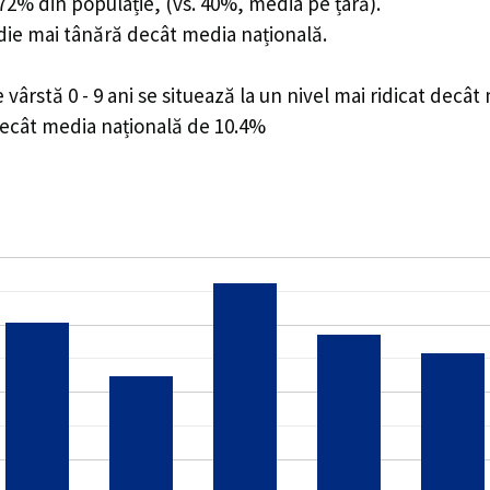
8.72% din populație, (vs. 40%, media pe țară).
edie mai tânără decât media națională.
rstă 0 - 9 ani se situează la un nivel mai ridicat decât
decât media națională de 10.4%