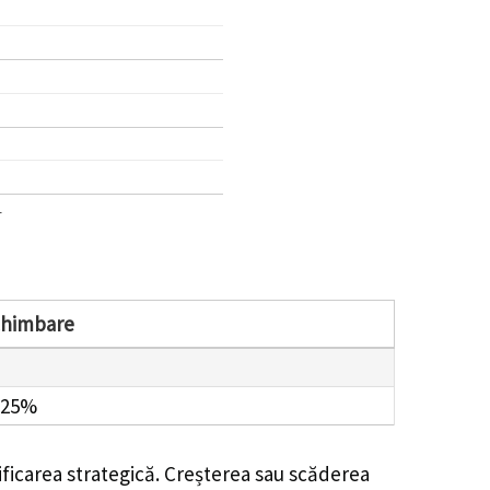
1
chimbare
.25%
ificarea strategică. Creșterea sau scăderea