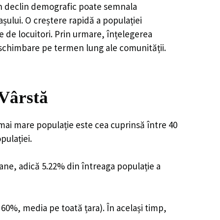
, un declin demografic poate semnala
șului. O creștere rapidă a populației
e de locuitori. Prin urmare, înțelegerea
 schimbare pe termen lung ale comunității.
 Vârstă
 mai mare populație este cea cuprinsă între 40
pulației.
oane, adică 5.22% din întreaga populație a
 60%, media pe toată țara). În același timp,