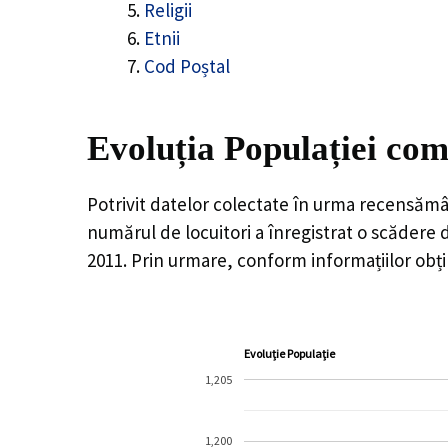
Religii
Etnii
Cod Poștal
Evoluția Populației com
Potrivit datelor colectate în urma recensămâ
numărul de locuitori a înregistrat o
scădere 
2011. Prin urmare, conform informațiilor obț
Evoluție Populație
1,205
1,200