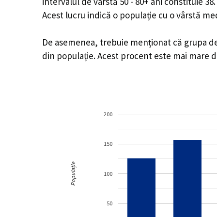
intervalul de vârstă 50 - 80+ ani constituie 3
Acest lucru indică o populație cu o vârstă m
De asemenea, trebuie menționat că grupa de vâ
din populație. Acest procent este mai mare 
200
150
Populație
100
50