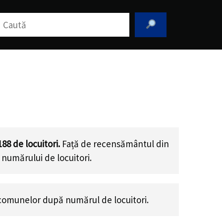
aută
188
de locuitori.
Față de recensământul din
 numărului de locuitori
.
comunelor după numărul de locuitori.