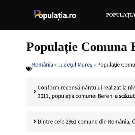
Sari
la
POPULAȚIA
conținut
Populație Comuna B
România
»
Județul Mureș
»
Populație Comu
Conform recensământului realizat la niv
2011, populația comunei Bereni
a scăzut
Dintre cele 2861 comune din România,
C