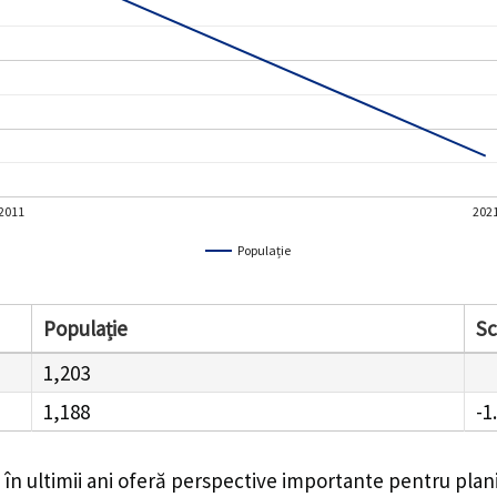
2011
202
Populație
Populație
S
1,203
1,188
-1
în ultimii ani oferă perspective importante pentru plan