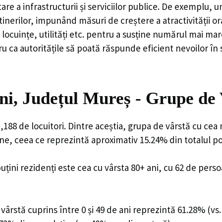
are a infrastructurii și serviciilor publice. De exemplu
rilor, impunând măsuri de creștere a atractivității ora
locuințe, utilități etc. pentru a susține numărul mai mar
u ca autoritățile să poată răspunde eficient nevoilor în
i, Județul Mureș - Grupe de
88 de locuitori. Dintre aceștia, grupa de vârstă cu cea
ane, ceea ce reprezintă aproximativ 15.24% din totalul po
uțini rezidenți este cea cu vârsta 80+ ani, cu 62 de pers
ârstă cuprins între 0 și 49 de ani reprezintă 61.28% (vs.