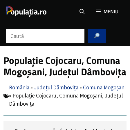
Sari
MENIU
la
conținut
Caută
Populație Cojocaru, Comuna
Mogoșani, Județul Dâmbovița
România
»
Județul Dâmbovița
»
Comuna Mogoșani
»
Populație Cojocaru, Comuna Mogoșani, Județul
Dâmbovița