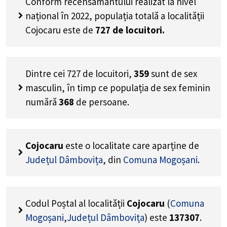
Conform recensământului realizat la nivel
național în 2022, populația totală a localității
Cojocaru este de
727
de locuitori.
Dintre cei
727
de locuitori,
359
sunt de sex
masculin, în timp ce populația de sex feminin
numără
368
de persoane.
Cojocaru
este o localitate care aparține de
Județul Dâmbovița
, din
Comuna Mogoșani
.
Codul Poștal al localității
Cojocaru
(
Comuna
Mogoșani
,
Județul Dâmbovița
) este
137307
.