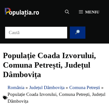
Sari
la
MENIU
conținut
Caută
Populație Coada Izvorului,
Comuna Petrești, Județul
Dâmbovița
România
»
Județul Dâmbovița
»
Comuna Petrești
»
Populație Coada Izvorului, Comuna Petrești, Județul
Dâmbovița