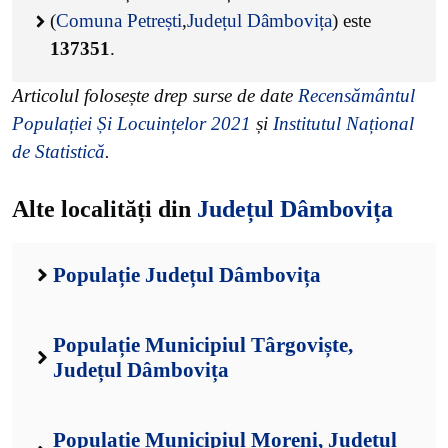
(
Comuna Petrești
,
Județul Dâmbovița
) este
137351
.
Articolul folosește drep surse de date
Recensământul
Populației Și Locuințelor 2021
și
Institutul Național
de Statistică
.
Alte localități din
Județul Dâmbovița
Populație Județul Dâmbovița
Populație Municipiul Târgoviște,
Județul Dâmbovița
Populație Municipiul Moreni, Județul