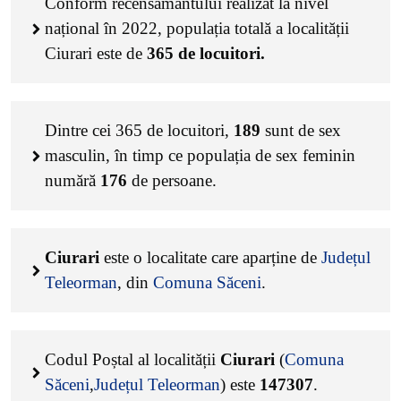
Conform recensământului realizat la nivel
național în 2022, populația totală a localității
Ciurari este de
365
de locuitori.
Dintre cei
365
de locuitori,
189
sunt de sex
masculin, în timp ce populația de sex feminin
numără
176
de persoane.
Ciurari
este o localitate care aparține de
Județul
Teleorman
, din
Comuna Săceni
.
Codul Poștal al localității
Ciurari
(
Comuna
Săceni
,
Județul Teleorman
) este
147307
.