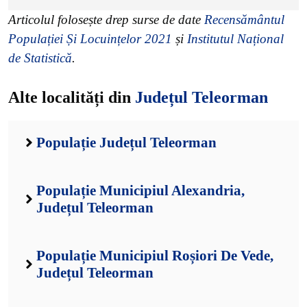
Articolul folosește drep surse de date
Recensământul
Populației Și Locuințelor 2021
și
Institutul Național
de Statistică
.
Alte localități din
Județul Teleorman
Populație Județul Teleorman
Populație Municipiul Alexandria,
Județul Teleorman
Populație Municipiul Roșiori De Vede,
Județul Teleorman