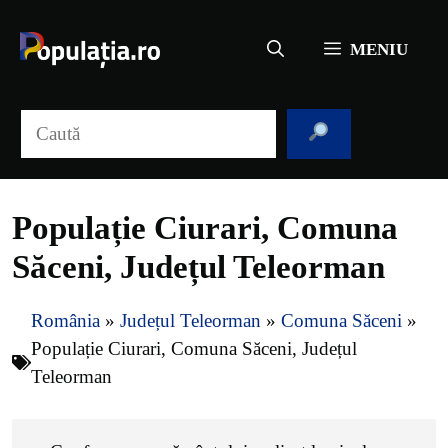
Sari
la
MENIU
conținut
Caută
Populație Ciurari, Comuna
Săceni, Județul Teleorman
România
»
Județul Teleorman
»
Comuna Săceni
»
Populație Ciurari, Comuna Săceni, Județul
Teleorman