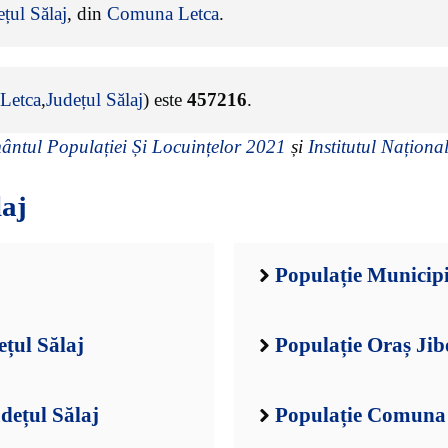
țul Sălaj
, din
Comuna Letca
.
Letca
,
Județul Sălaj
) este
457216
.
ntul Populației Și Locuințelor 2021
și
Institutul Național
laj
Populație Municipi
ețul Sălaj
Populație Oraș Jib
dețul Sălaj
Populație Comuna A