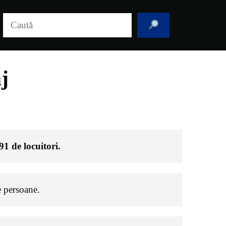
Caută
j
91
de locuitori.
 persoane.