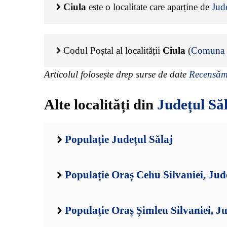
Ciula
este o localitate care aparține de
Jude
Codul Poștal al localității
Ciula
(
Comuna 
Articolul folosește drep surse de date
Recensămâ
Alte localități din
Județul Să
Populație Județul Sălaj
Populație Oraș Cehu Silvaniei, Jud
Populație Oraș Șimleu Silvaniei, Ju