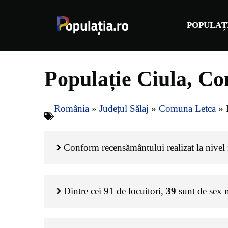
Sari
la
POPULAȚ
conținut
Populație Ciula, Co
România
»
Județul Sălaj
»
Comuna Letca
»
Conform recensământului realizat la nivel n
Dintre cei
91
de locuitori,
39
sunt de sex 