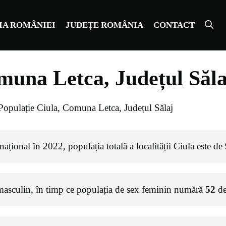
IA ROMÂNIEI
JUDEȚE ROMÂNIA
CONTACT
muna Letca, Județul Săla
Populație Ciula, Comuna Letca, Județul Sălaj
ațional în 2022, populația totală a localității Ciula este de
masculin, în timp ce populația de sex feminin numără
52
de