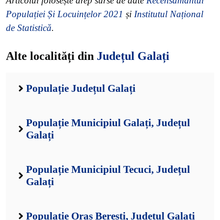
Articolul folosește drep surse de date
Recensământul
Populației Și Locuințelor 2021
și
Institutul Național
de Statistică
.
Alte localități din
Județul Galați
Populație Județul Galați
Populație Municipiul Galați, Județul
Galați
Populație Municipiul Tecuci, Județul
Galați
Populație Oraș Berești, Județul Galați