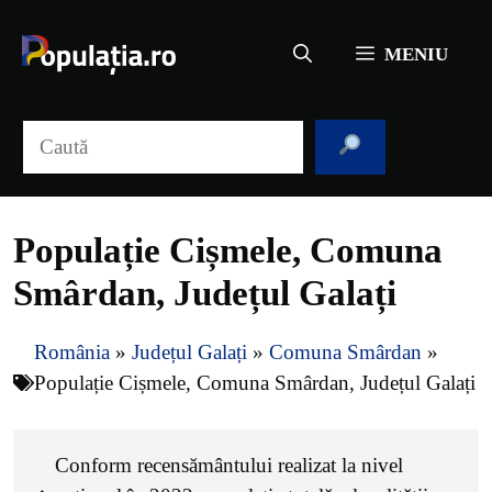
Sari
la
MENIU
conținut
Caută
Populație Cișmele, Comuna
Smârdan, Județul Galați
România
»
Județul Galați
»
Comuna Smârdan
»
Populație Cișmele, Comuna Smârdan, Județul Galați
Conform recensământului realizat la nivel