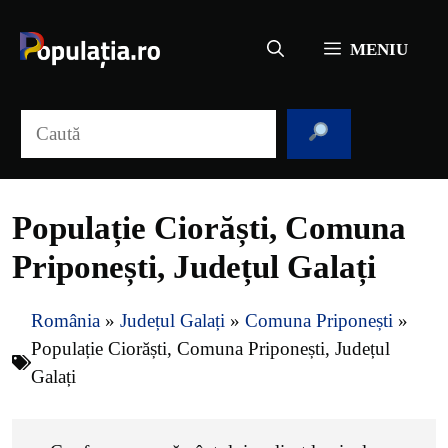
Sari
la
MENIU
conținut
Caută
Populație Ciorăști, Comuna
Priponești, Județul Galați
România
»
Județul Galați
»
Comuna Priponești
»
Populație Ciorăști, Comuna Priponești, Județul
Galați