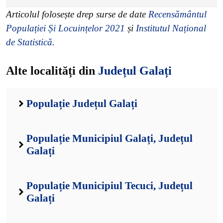
Articolul folosește drep surse de date
Recensământul
Populației Și Locuințelor 2021
și
Institutul Național
de Statistică
.
Alte localități din
Județul Galați
Populație Județul Galați
Populație Municipiul Galați, Județul
Galați
Populație Municipiul Tecuci, Județul
Galați