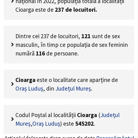
național în 2022, populația totală a localității
Cioarga este de
237
de locuitori.
Dintre cei
237
de locuitori,
121
sunt de sex
masculin, în timp ce populația de sex feminin
numără
116
de persoane.
Cioarga
este o localitate care aparține de
Oraș Luduș
, din
Județul Mureș
.
Codul Poștal al localității
Cioarga
(
Județul
Mureș
,
Oraș Luduș
) este
545202
.
Articolul folosește drep surse de date
Recensământul