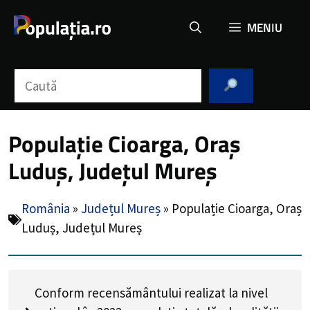
Sari
MENIU
la
conținut
Caută
Populație Cioarga, Oraș
Luduș, Județul Mureș
România
»
Județul Mureș
»
Populație Cioarga, Oraș
Luduș, Județul Mureș
Conform recensământului realizat la nivel