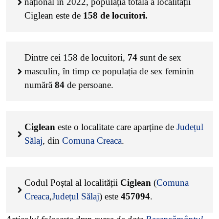
național în 2022, populația totală a localității
Ciglean este de
158
de locuitori.
Dintre cei
158
de locuitori,
74
sunt de sex
masculin, în timp ce populația de sex feminin
numără
84
de persoane.
Ciglean
este o localitate care aparține de
Județul
Sălaj
, din
Comuna Creaca
.
Codul Poștal al localității
Ciglean
(
Comuna
Creaca
,
Județul Sălaj
) este
457094
.