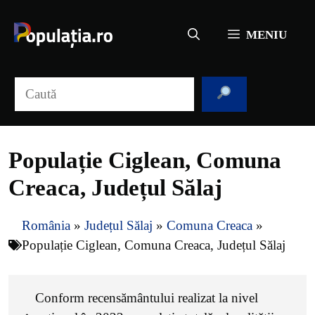
Sari
la
MENIU
conținut
Caută
Populație Ciglean, Comuna
Creaca, Județul Sălaj
România
»
Județul Sălaj
»
Comuna Creaca
»
Populație Ciglean, Comuna Creaca, Județul Sălaj
Conform recensământului realizat la nivel