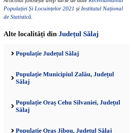
Articolul folosește drep surse de date
Recensământul
Populației Și Locuințelor 2021
și
Institutul Național
de Statistică
.
Alte localități din
Județul Sălaj
Populație Județul Sălaj
Populație Municipiul Zalău, Județul
Sălaj
Populație Oraș Cehu Silvaniei, Județul
Sălaj
Populație Oraș Jibou, Județul Sălaj