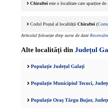
Chiraftei
este o localitate care aparține de
Codul Poștal al localității
Chiraftei
(
Comu
Articolul folosește drep surse de date
Recensămâ
Alte localități din
Județul Ga
Populație Județul Galați
Populație Municipiul Tecuci, Județ
Populație Oraș Târgu Bujor, Județu