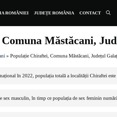
IA ROMÂNIEI
JUDEȚE ROMÂNIA
CONTACT
, Comuna Măstăcani, Jud
ani
»
Populație Chiraftei, Comuna Măstăcani, Județul Galaț
ațional în 2022, populația totală a localității Chiraftei est
de sex masculin, în timp ce populația de sex feminin numă