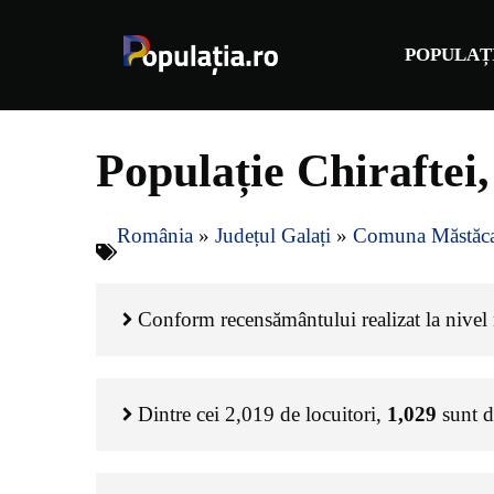
Sari
la
POPULAȚ
conținut
Populație Chiraftei
România
»
Județul Galați
»
Comuna Măstăc
Conform recensământului realizat la nivel n
Dintre cei
2,019
de locuitori,
1,029
sunt 