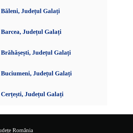
ăleni, Județul Galați
Barcea, Județul Galați
răhășești, Județul Galați
Buciumeni, Județul Galați
erțești, Județul Galați
udețe România