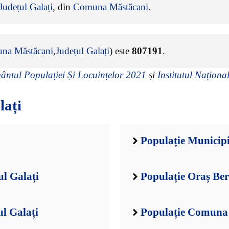
Județul Galați
, din
Comuna Măstăcani
.
na Măstăcani
,
Județul Galați
) este
807191
.
ntul Populației Și Locuințelor 2021
și
Institutul Național
lați
Populație Municipi
ul Galați
Populație Oraș Bere
l Galați
Populație Comuna 