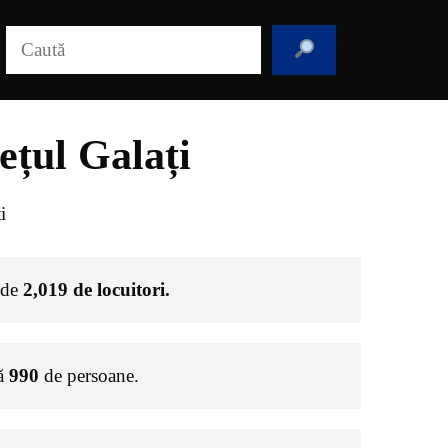
Caută
ețul Galați
i
e de
2,019
de locuitori.
ră
990
de persoane.