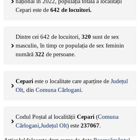
național în 2022, populația totală a localității
Cepari este de
642
de locuitori.
Dintre cei
642
de locuitori,
320
sunt de sex
masculin, în timp ce populația de sex feminin
numără
322
de persoane.
Cepari
este o localitate care aparține de
Județul
Olt
, din
Comuna Cârlogani
.
Codul Poștal al localității
Cepari
(
Comuna
Cârlogani
,
Județul Olt
) este
237067
.