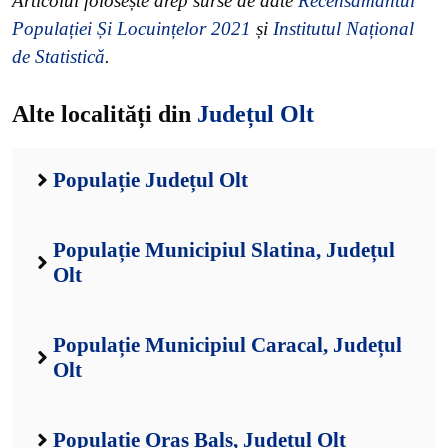
Articolul folosește drep surse de date
Recensământul
Populației Și Locuințelor 2021
și
Institutul Național
de Statistică
.
Alte localități din
Județul Olt
Populație Județul Olt
Populație Municipiul Slatina, Județul
Olt
Populație Municipiul Caracal, Județul
Olt
Populație Oraș Balș, Județul Olt