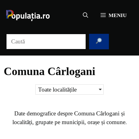
Sari
la
MENIU
conținut
Caută
Comuna Cârlogani
Toate localitățile
Date demografice despre
Comuna Cârlogani
și
localități, grupate pe municipii, orașe și comune.