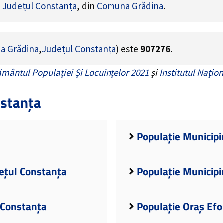
e
Județul Constanța
, din
Comuna Grădina
.
a Grădina
,
Județul Constanța
) este
907276
.
mântul Populației Și Locuințelor 2021
și
Institutul Națion
nstanța
Populație Municipi
dețul Constanța
Populație Municipi
 Constanța
Populație Oraș Efo