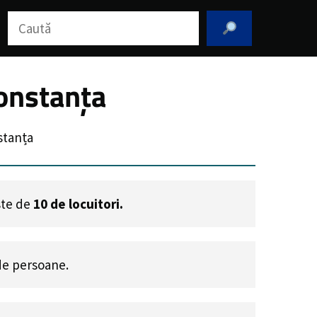
Caută
onstanța
stanța
este de
10
de locuitori.
e persoane.