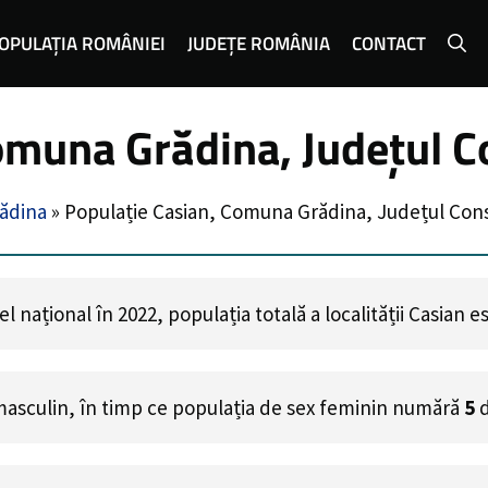
OPULAȚIA ROMÂNIEI
JUDEȚE ROMÂNIA
CONTACT
omuna Grădina, Județul C
ădina
»
Populație Casian, Comuna Grădina, Județul Con
 național în 2022, populația totală a localității Casian 
masculin, în timp ce populația de sex feminin numără
5
d