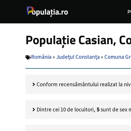
Sari
P
la
conținut
Populație Casian, C
România
»
Județul Constanța
»
Comuna Gr
Conform recensământului realizat la nivel
Dintre cei
10
de locuitori,
5
sunt de sex 