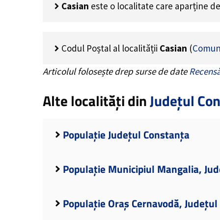
Casian
este o localitate care aparține d
Codul Poștal al localității
Casian
(
Comun
Articolul folosește drep surse de date
Recensă
Alte localități din
Județul Co
Populație Județul Constanța
Populație Municipiul Mangalia, Ju
Populație Oraș Cernavodă, Județul