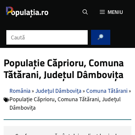
Sari
MENIU
la
conținut
Caută
Populație Căprioru, Comuna
Tătărani, Județul Dâmbovița
România
»
Județul Dâmbovița
»
Comuna Tătărani
»
Populație Căprioru, Comuna Tătărani, Județul
Dâmbovița