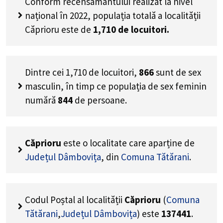
Conform recensământului realizat la nivel
național în 2022, populația totală a localității
Căprioru este de
1,710
de locuitori.
Dintre cei
1,710
de locuitori,
866
sunt de sex
masculin, în timp ce populația de sex feminin
numără
844
de persoane.
Căprioru
este o localitate care aparține de
Județul Dâmbovița
, din
Comuna Tătărani
.
Codul Poștal al localității
Căprioru
(
Comuna
Tătărani
,
Județul Dâmbovița
) este
137441
.