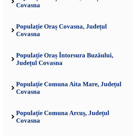
Covasna
Populație Oraș Covasna, Județul
Covasna
Populație Oraș Întorsura Buzăului,
Județul Covasna
Populație Comuna Aita Mare, Județul
Covasna
Populație Comuna Arcuș, Județul
Covasna