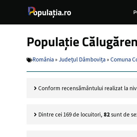
Sari
P
la
conținut
Populație Călugăren
România
»
Județul Dâmbovița
»
Comuna Co
Conform recensământului realizat la nivel
Dintre cei
169
de locuitori,
82
sunt de se