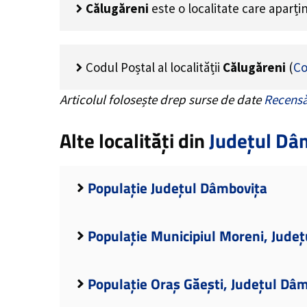
Călugăreni
este o localitate care aparț
Codul Poștal al localității
Călugăreni
(
Co
Articolul folosește drep surse de date
Recensă
Alte localități din
Județul Dâ
Populație Județul Dâmbovița
Populație Municipiul Moreni, Jude
Populație Oraș Găești, Județul Dâ