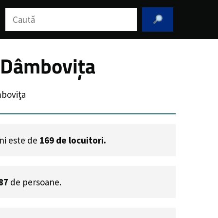
Caută
l Dâmbovița
mbovița
eni este de
169
de locuitori.
87
de persoane.