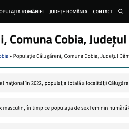
OPULAȚIA ROMÂNIEI
JUDEȚE ROMÂNIA
CONTACT
i, Comuna Cobia, Județu
bia
»
Populație Călugăreni, Comuna Cobia, Județul Dâ
 național în 2022, populația totală a localității Călugăr
x masculin, în timp ce populația de sex feminin numără