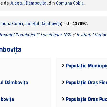
ine de
Județul Dâmbovița
, din
Comuna Cobia
.
muna Cobia
,
Județul Dâmbovița
) este
137097
.
mântul Populației Și Locuințelor 2021
și
Institutul Națion
mbovița
Populație Municipi
țul Dâmbovița
Populație Oraș Fie
mbovița
Populație Oraș Puc