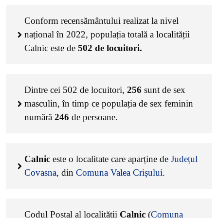
Conform recensământului realizat la nivel
național în 2022, populația totală a localității
Calnic este de
502
de locuitori.
Dintre cei
502
de locuitori,
256
sunt de sex
masculin, în timp ce populația de sex feminin
numără
246
de persoane.
Calnic
este o localitate care aparține de
Județul
Covasna
, din
Comuna Valea Crișului
.
Codul Poștal al localității
Calnic
(
Comuna