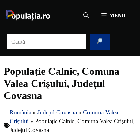
Sari
la
MENIU
conținut
Caută
Populație Calnic, Comuna
Valea Crișului, Județul
Covasna
România
»
Județul Covasna
»
Comuna Valea
Crișului
»
Populație Calnic, Comuna Valea Crișului,
Județul Covasna