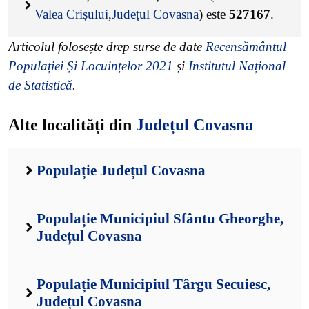
Valea Crișului
,
Județul Covasna
) este
527167
.
Articolul folosește drep surse de date
Recensământul
Populației Și Locuințelor 2021
și
Institutul Național
de Statistică
.
Alte localități din
Județul Covasna
Populație Județul Covasna
Populație Municipiul Sfântu Gheorghe,
Județul Covasna
Populație Municipiul Târgu Secuiesc,
Județul Covasna