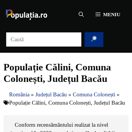
Sari
la
MENIU
conținut
Caută
Populație Călini, Comuna
Colonești, Județul Bacău
România
»
Județul Bacău
»
Comuna Colonești
»
Populație Călini, Comuna Colonești, Județul Bacău
Conform recensământului realizat la nivel