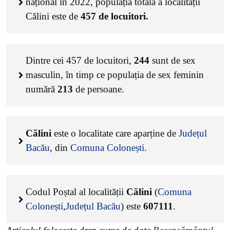
național în 2022, populația totală a localității
Călini este de
457
de locuitori.
Dintre cei
457
de locuitori,
244
sunt de sex
masculin, în timp ce populația de sex feminin
numără
213
de persoane.
Călini
este o localitate care aparține de
Județul
Bacău
, din
Comuna Colonești
.
Codul Poștal al localității
Călini
(
Comuna
Colonești
,
Județul Bacău
) este
607111
.