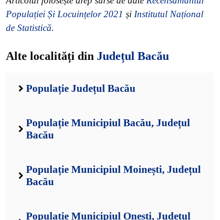
Articolul folosește drep surse de date
Recensământul
Populației Și Locuințelor 2021
și
Institutul Național
de Statistică
.
Alte localități din
Județul Bacău
Populație Județul Bacău
Populație Municipiul Bacău, Județul
Bacău
Populație Municipiul Moinești, Județul
Bacău
Populație Municipiul Onești, Județul