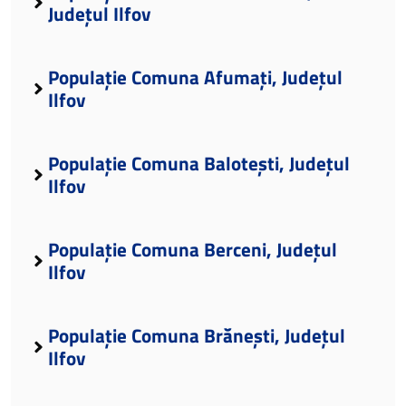
Județul Ilfov
Populație Comuna Afumați, Județul
Ilfov
Populație Comuna Balotești, Județul
Ilfov
Populație Comuna Berceni, Județul
Ilfov
Populație Comuna Brănești, Județul
Ilfov