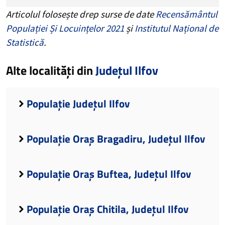
Articolul folosește drep surse de date
Recensământul
Populației Și Locuințelor 2021
și
Institutul Național de
Statistică
.
Alte localități din
Județul Ilfov
Populație Județul Ilfov
Populație Oraș Bragadiru, Județul Ilfov
Populație Oraș Buftea, Județul Ilfov
Populație Oraș Chitila, Județul Ilfov