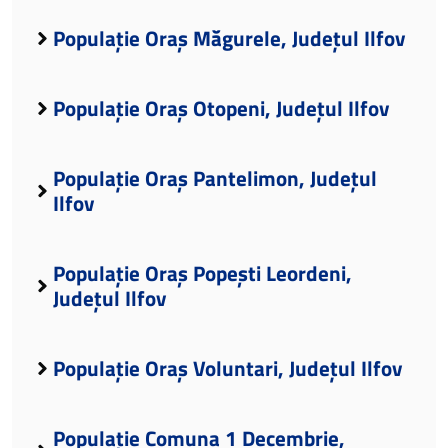
Populație Oraș Măgurele, Județul Ilfov
Populație Oraș Otopeni, Județul Ilfov
Populație Oraș Pantelimon, Județul
Ilfov
Populație Oraș Popești Leordeni,
Județul Ilfov
Populație Oraș Voluntari, Județul Ilfov
Populație Comuna 1 Decembrie,