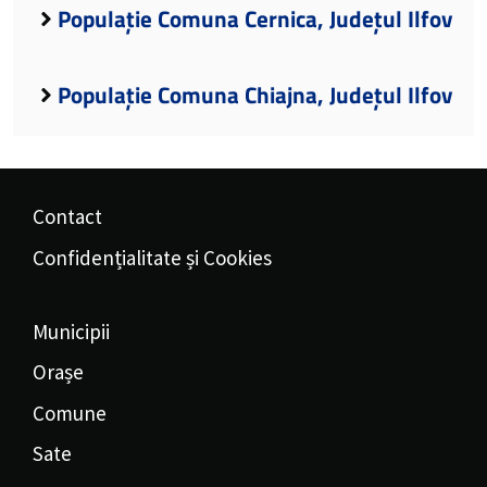
Populație Comuna Cernica, Județul Ilfov
Populație Comuna Chiajna, Județul Ilfov
Contact
Confidențialitate și Cookies
Municipii
Orașe
Comune
Sate