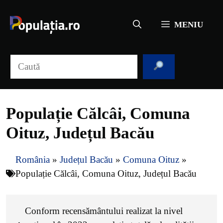
Sari
la
MENIU
conținut
Caută
Populație Călcâi, Comuna
Oituz, Județul Bacău
România
»
Județul Bacău
»
Comuna Oituz
»
Populație Călcâi, Comuna Oituz, Județul Bacău
Conform recensământului realizat la nivel