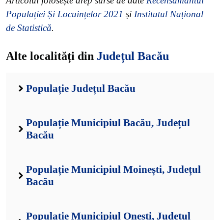
Articolul folosește drep surse de date
Recensământul
Populației Și Locuințelor 2021
și
Institutul Național
de Statistică
.
Alte localități din
Județul Bacău
Populație Județul Bacău
Populație Municipiul Bacău, Județul
Bacău
Populație Municipiul Moinești, Județul
Bacău
Populație Municipiul Onești, Județul