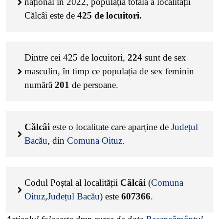
național în 2022, populația totală a localității
Călcâi este de
425
de locuitori.
Dintre cei
425
de locuitori,
224
sunt de sex
masculin, în timp ce populația de sex feminin
numără
201
de persoane.
Călcâi
este o localitate care aparține de
Județul
Bacău
, din
Comuna Oituz
.
Codul Poștal al localității
Călcâi
(
Comuna
Oituz
,
Județul Bacău
) este
607366
.