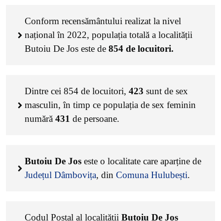
Conform recensământului realizat la nivel
național în 2022, populația totală a localității
Butoiu De Jos este de
854
de locuitori.
Dintre cei
854
de locuitori,
423
sunt de sex
masculin, în timp ce populația de sex feminin
numără
431
de persoane.
Butoiu De Jos
este o localitate care aparține de
Județul Dâmbovița
, din
Comuna Hulubești
.
Codul Poștal al localității
Butoiu De Jos