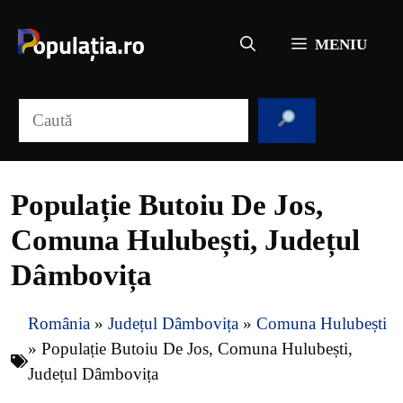
Sari
la
MENIU
conținut
Caută
Populație Butoiu De Jos,
Comuna Hulubești, Județul
Dâmbovița
România
»
Județul Dâmbovița
»
Comuna Hulubești
»
Populație Butoiu De Jos, Comuna Hulubești,
Județul Dâmbovița