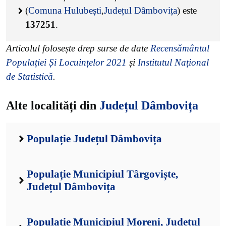
(
Comuna Hulubești
,
Județul Dâmbovița
) este
137251
.
Articolul folosește drep surse de date
Recensământul
Populației Și Locuințelor 2021
și
Institutul Național
de Statistică
.
Alte localități din
Județul Dâmbovița
Populație Județul Dâmbovița
Populație Municipiul Târgoviște,
Județul Dâmbovița
Populație Municipiul Moreni, Județul