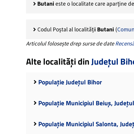
Butani
este o localitate care aparține d
Codul Poștal al localității
Butani
(
Comun
Articolul folosește drep surse de date
Recensă
Alte localități din
Județul Bih
Populație Județul Bihor
Populație Municipiul Beiuș, Județu
Populație Municipiul Salonta, Jude