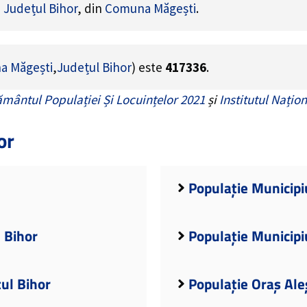
e
Județul Bihor
, din
Comuna Măgești
.
a Măgești
,
Județul Bihor
) este
417336
.
mântul Populației Și Locuințelor 2021
și
Institutul Națion
or
Populație Municipi
l Bihor
Populație Municipi
țul Bihor
Populație Oraș Ale