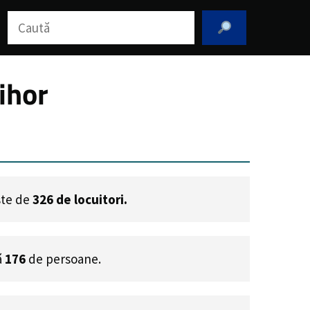
Caută
ihor
este de
326
de locuitori.
ă
176
de persoane.