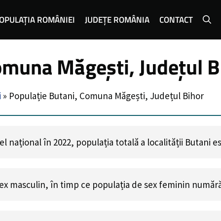
OPULAȚIA ROMÂNIEI
JUDEȚE ROMÂNIA
CONTACT
omuna Măgești, Județul B
i
»
Populație Butani, Comuna Măgești, Județul Bihor
 național în 2022, populația totală a localității Butani 
ex masculin, în timp ce populația de sex feminin număr