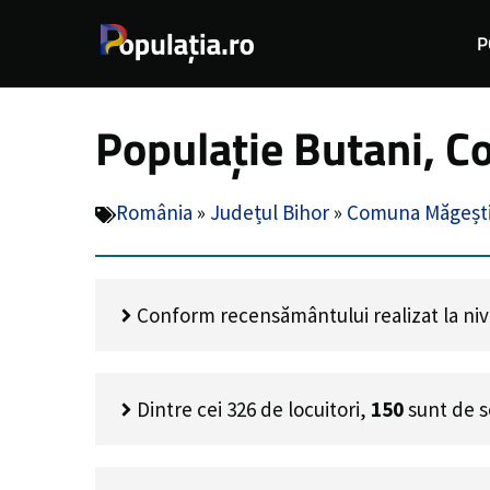
Sari
P
la
conținut
Populație Butani, C
România
»
Județul Bihor
»
Comuna Măgeșt
Conform recensământului realizat la nivel
Dintre cei
326
de locuitori,
150
sunt de s