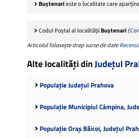
Buștenari
este o localitate care aparți
Codul Poștal al localității
Buștenari
(
Com
Articolul folosește drep surse de date
Recensă
Alte localități din
Județul Pr
Populație Județul Prahova
Populație Municipiul Câmpina, Jud
Populație Oraș Băicoi, Județul Pra