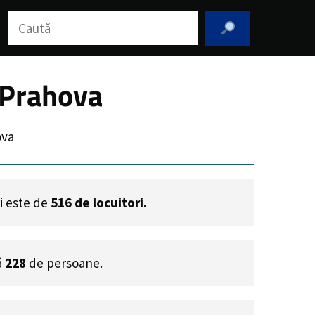
Caută
 Prahova
ova
ri este de
516
de locuitori.
ă
228
de persoane.