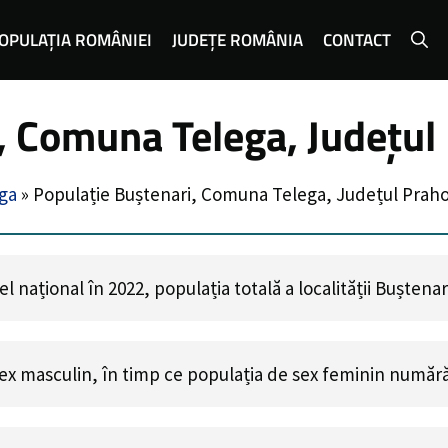
OPULAȚIA ROMÂNIEI
JUDEȚE ROMÂNIA
CONTACT
, Comuna Telega, Județul
ga
»
Populație Buștenari, Comuna Telega, Județul Prah
 național în 2022, populația totală a localității Buștena
ex masculin, în timp ce populația de sex feminin număr