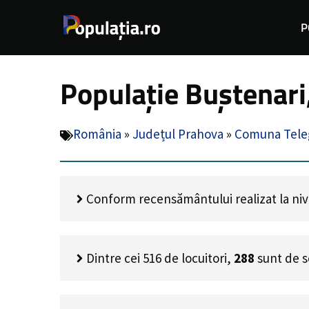
Sari
P
la
conținut
Populație Buștenari
România
»
Județul Prahova
»
Comuna Tele
Conform recensământului realizat la nivel
Dintre cei
516
de locuitori,
288
sunt de s