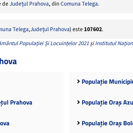
ne de
Județul Prahova
, din
Comuna Telega
.
una Telega
,
Județul Prahova
) este
107602
.
mântul Populației Și Locuințelor 2021
și
Institutul Națion
ahova
Populație Municipiu
ețul Prahova
Populație Oraș Azu
hova
Populație Oraș Bol