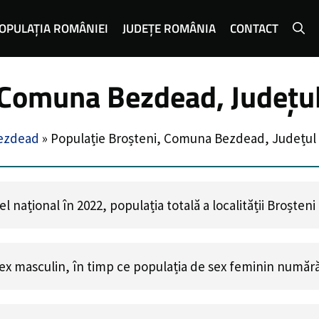
OPULAȚIA ROMÂNIEI
JUDEȚE ROMÂNIA
CONTACT
, Comuna Bezdead, Județu
ezdead
»
Populație Broșteni, Comuna Bezdead, Județul
 național în 2022, populația totală a localității Broșten
ex masculin, în timp ce populația de sex feminin număr