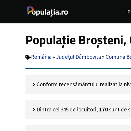
Sari
P
la
conținut
Populație Broșteni
România
»
Județul Dâmbovița
»
Comuna B
Conform recensământului realizat la nivel
Dintre cei
345
de locuitori,
170
sunt de s