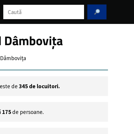
Caută
l Dâmbovița
 Dâmbovița
i este de
345
de locuitori.
ă
175
de persoane.