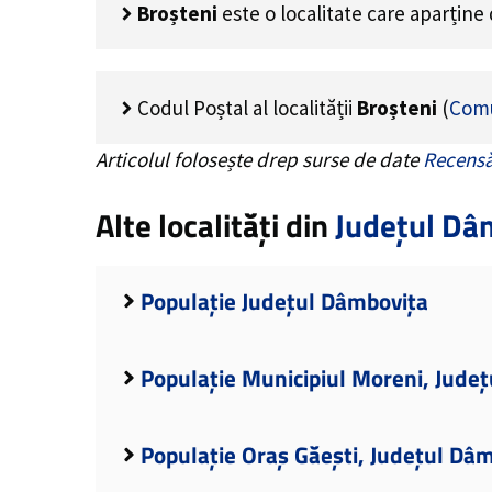
Broșteni
este o localitate care aparține
Codul Poștal al localității
Broșteni
(
Com
Articolul folosește drep surse de date
Recensă
Alte localități din
Județul Dâ
Populație Județul Dâmbovița
Populație Municipiul Moreni, Jude
Populație Oraș Găești, Județul Dâ