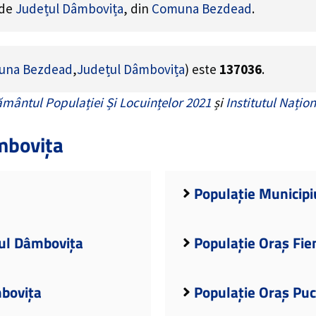
 de
Județul Dâmbovița
, din
Comuna Bezdead
.
una Bezdead
,
Județul Dâmbovița
) este
137036
.
mântul Populației Și Locuințelor 2021
și
Institutul Națion
mbovița
Populație Municipi
țul Dâmbovița
Populație Oraș Fie
mbovița
Populație Oraș Puc