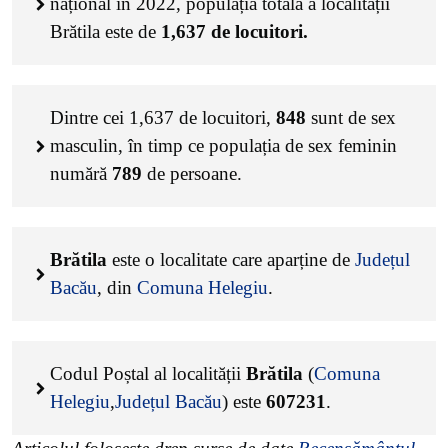
național în 2022, populația totală a localității
Brătila este de
1,637
de locuitori.
Dintre cei
1,637
de locuitori,
848
sunt de sex
masculin, în timp ce populația de sex feminin
numără
789
de persoane.
Brătila
este o localitate care aparține de
Județul
Bacău
, din
Comuna Helegiu
.
Codul Poștal al localității
Brătila
(
Comuna
Helegiu
,
Județul Bacău
) este
607231
.