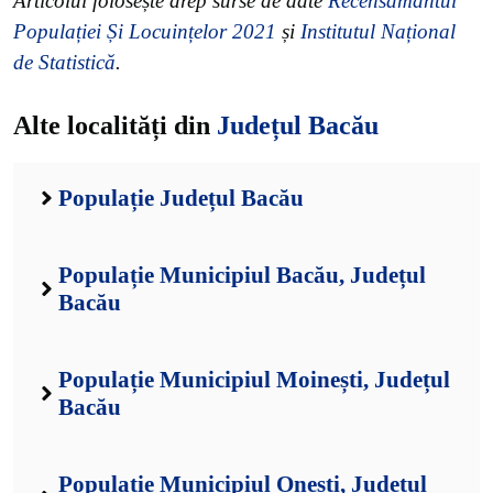
Articolul folosește drep surse de date
Recensământul
Populației Și Locuințelor 2021
și
Institutul Național
de Statistică
.
Alte localități din
Județul Bacău
Populație Județul Bacău
Populație Municipiul Bacău, Județul
Bacău
Populație Municipiul Moinești, Județul
Bacău
Populație Municipiul Onești, Județul