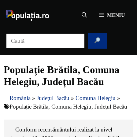
Sari
la
MENIU
conținut
Caută
Populație Brătila, Comuna
Helegiu, Județul Bacău
România
»
Județul Bacău
»
Comuna Helegiu
»
Populație Brătila, Comuna Helegiu, Județul Bacău
Conform recensământului realizat la nivel