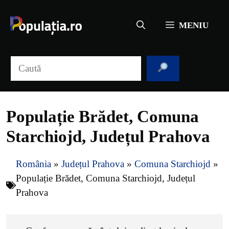
Sari
la
MENIU
conținut
Caută
Populație Brădet, Comuna
Starchiojd, Județul Prahova
România
»
Județul Prahova
»
Comuna Starchiojd
»
Populație Brădet, Comuna Starchiojd, Județul
Prahova