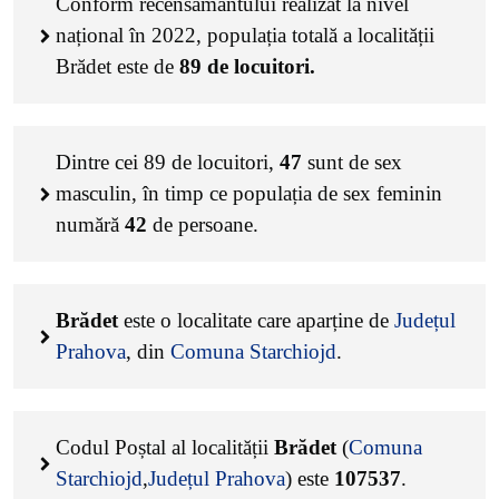
Conform recensământului realizat la nivel
național în 2022, populația totală a localității
Brădet este de
89
de locuitori.
Dintre cei
89
de locuitori,
47
sunt de sex
masculin, în timp ce populația de sex feminin
numără
42
de persoane.
Brădet
este o localitate care aparține de
Județul
Prahova
, din
Comuna Starchiojd
.
Codul Poștal al localității
Brădet
(
Comuna
Starchiojd
,
Județul Prahova
) este
107537
.