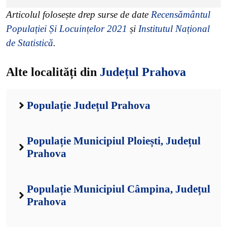
Articolul folosește drep surse de date
Recensământul
Populației Și Locuințelor 2021
și
Institutul Național
de Statistică
.
Alte localități din
Județul Prahova
Populație Județul Prahova
Populație Municipiul Ploiești, Județul
Prahova
Populație Municipiul Câmpina, Județul
Prahova