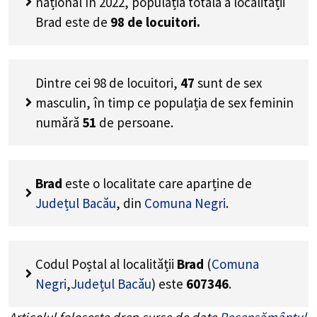
național în 2022, populația totală a localității
Brad este de
98
de locuitori.
Dintre cei
98
de locuitori,
47
sunt de sex
masculin, în timp ce populația de sex feminin
numără
51
de persoane.
Brad
este o localitate care aparține de
Județul Bacău
, din
Comuna Negri
.
Codul Poștal al localității
Brad
(
Comuna
Negri
,
Județul Bacău
) este
607346
.
Articolul folosește drep surse de date
Recensământul