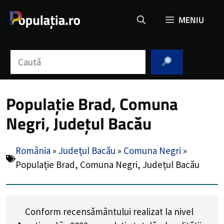
Sari
MENIU
la
conținut
Caută
Populație Brad, Comuna
Negri, Județul Bacău
România
»
Județul Bacău
»
Comuna Negri
»
Populație Brad, Comuna Negri, Județul Bacău
Conform recensământului realizat la nivel