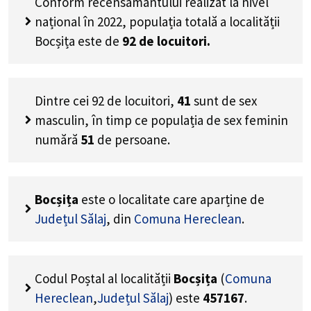
Conform recensământului realizat la nivel
național în 2022, populația totală a localității
Bocșița este de
92
de locuitori.
Dintre cei
92
de locuitori,
41
sunt de sex
masculin, în timp ce populația de sex feminin
numără
51
de persoane.
Bocșița
este o localitate care aparține de
Județul Sălaj
, din
Comuna Hereclean
.
Codul Poștal al localității
Bocșița
(
Comuna
Hereclean
,
Județul Sălaj
) este
457167
.