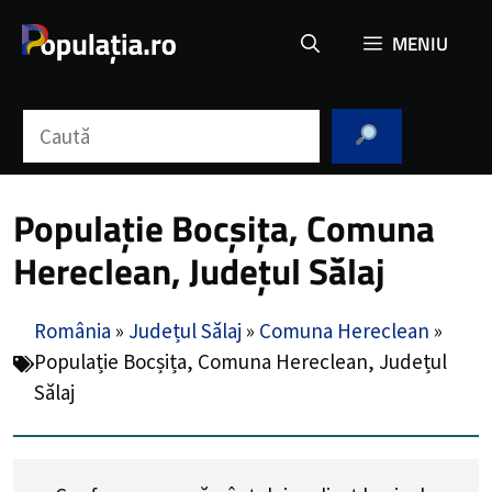
Sari
MENIU
la
conținut
Caută
Populație Bocșița, Comuna
Hereclean, Județul Sălaj
România
»
Județul Sălaj
»
Comuna Hereclean
»
Populație Bocșița, Comuna Hereclean, Județul
Sălaj