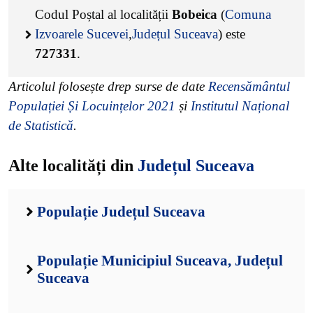
Codul Poștal al localității
Bobeica
(
Comuna
Izvoarele Sucevei
,
Județul Suceava
) este
727331
.
Articolul folosește drep surse de date
Recensământul
Populației Și Locuințelor 2021
și
Institutul Național
de Statistică
.
Alte localități din
Județul Suceava
Populație Județul Suceava
Populație Municipiul Suceava, Județul
Suceava