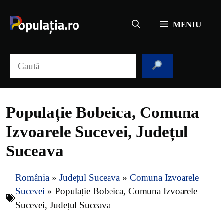
Sari
la
MENIU
conținut
Caută
Populație Bobeica, Comuna
Izvoarele Sucevei, Județul
Suceava
România
»
Județul Suceava
»
Comuna Izvoarele
Sucevei
»
Populație Bobeica, Comuna Izvoarele
Sucevei, Județul Suceava