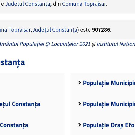
 de
Județul Constanța
, din
Comuna Topraisar
.
na Topraisar
,
Județul Constanța
) este
907286
.
mântul Populației Și Locuințelor 2021
și
Institutul Națion
nstanța
Populație Municipi
dețul Constanța
Populație Municipi
 Constanța
Populație Oraș Efo