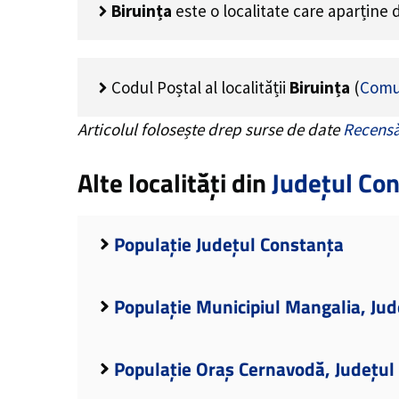
Biruința
este o localitate care aparține
Codul Poștal al localității
Biruința
(
Comu
Articolul folosește drep surse de date
Recensă
Alte localități din
Județul Co
Populație Județul Constanța
Populație Municipiul Mangalia, Ju
Populație Oraș Cernavodă, Județul