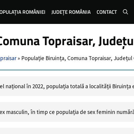
OPULAȚIA ROMÂNIEI
JUDEȚE ROMÂNIA
CONTACT
 Comuna Topraisar, Județu
praisar
»
Populație Biruința, Comuna Topraisar, Județul
 național în 2022, populația totală a localității Biruința
ex masculin, în timp ce populația de sex feminin număr