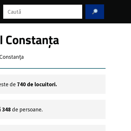
Caută
l Constanța
 Constanța
 este de
740
de locuitori.
ă
348
de persoane.