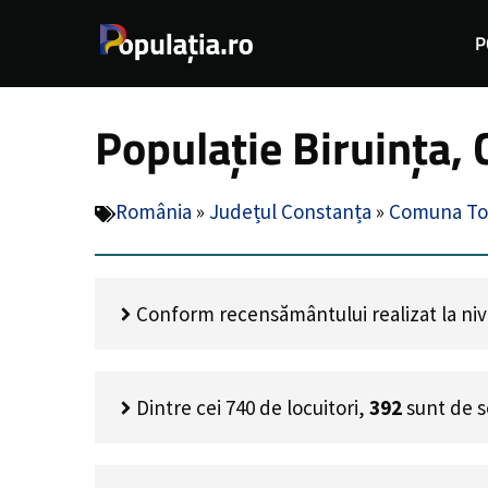
Sari
P
la
conținut
Populație Biruința,
România
»
Județul Constanța
»
Comuna To
Conform recensământului realizat la nivel
Dintre cei
740
de locuitori,
392
sunt de s