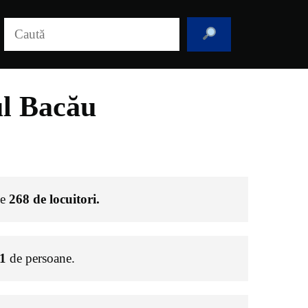
Caută
ul Bacău
de
268
de locuitori.
1
de persoane.