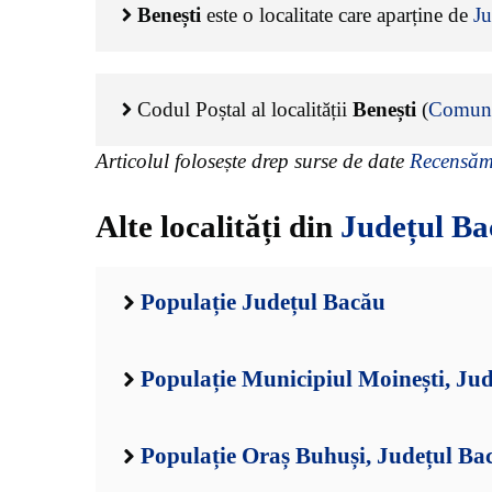
Benești
este o localitate care aparține de
Ju
Codul Poștal al localității
Benești
(
Comuna
Articolul folosește drep surse de date
Recensămâ
Alte localități din
Județul Ba
Populație Județul Bacău
Populație Municipiul Moinești, Ju
Populație Oraș Buhuși, Județul Ba