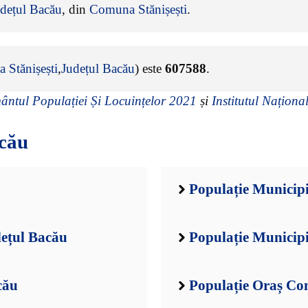
dețul Bacău
, din
Comuna Stănișești
.
 Stănișești
,
Județul Bacău
) este
607588
.
ntul Populației Și Locuințelor 2021
și
Institutul Național
cău
Populație Municip
dețul Bacău
Populație Municipi
cău
Populație Oraș Co