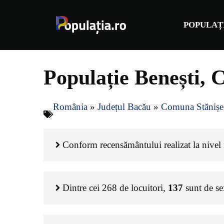
Sari
la
POPULAȚ
conținut
Populație Benești, 
România
»
Județul Bacău
»
Comuna Stănișeș
Conform recensământului realizat la nivel n
Dintre cei
268
de locuitori,
137
sunt de s