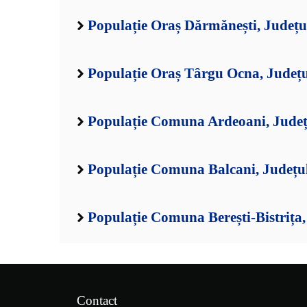
Populație Oraș Dărmănești, Județu
Populație Oraș Târgu Ocna, Județ
Populație Comuna Ardeoani, Jude
Populație Comuna Balcani, Județu
Populație Comuna Berești-Bistrița
Contact