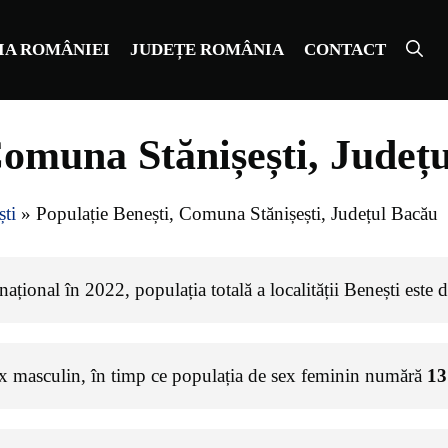
IA ROMÂNIEI
JUDEȚE ROMÂNIA
CONTACT
Comuna Stănișești, Județ
ti
»
Populație Benești, Comuna Stănișești, Județul Bacău
ațional în 2022, populația totală a localității Benești este 
ex masculin, în timp ce populația de sex feminin numără
13