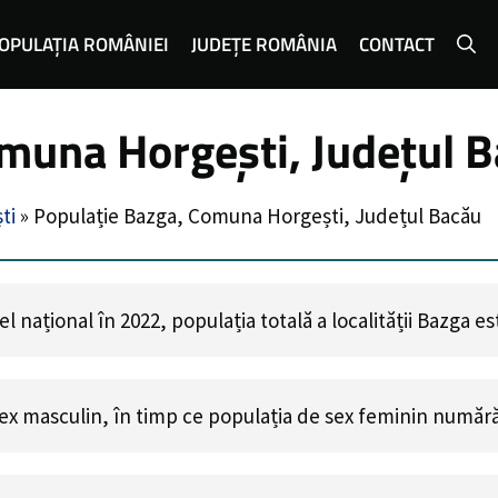
OPULAȚIA ROMÂNIEI
JUDEȚE ROMÂNIA
CONTACT
muna Horgești, Județul 
ti
»
Populație Bazga, Comuna Horgești, Județul Bacău
 național în 2022, populația totală a localității Bazga e
ex masculin, în timp ce populația de sex feminin număr