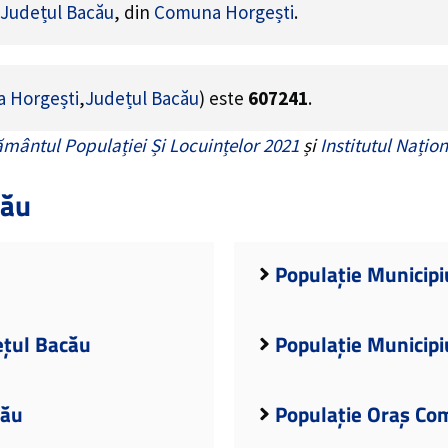
Județul Bacău
, din
Comuna Horgești
.
 Horgești
,
Județul Bacău
) este
607241
.
mântul Populației Și Locuințelor 2021
și
Institutul Națion
cău
Populație Municipi
ețul Bacău
Populație Municipi
cău
Populație Oraș Co