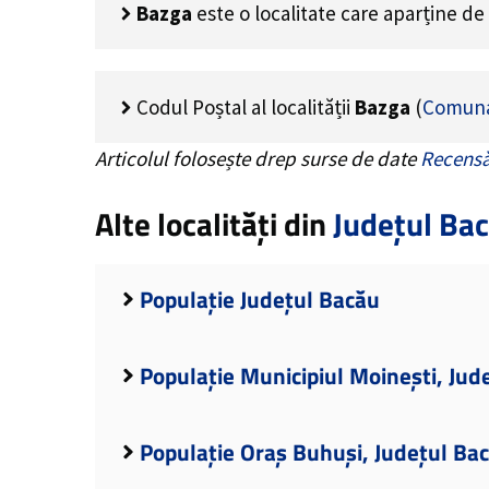
Bazga
este o localitate care aparține de
Codul Poștal al localității
Bazga
(
Comuna
Articolul folosește drep surse de date
Recensă
Alte localități din
Județul Ba
Populație Județul Bacău
Populație Municipiul Moinești, Jud
Populație Oraș Buhuși, Județul Ba