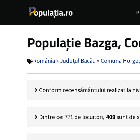
Sari
P
la
conținut
Populație Bazga, Co
România
»
Județul Bacău
»
Comuna Horgeș
Conform recensământului realizat la nivel
Dintre cei
771
de locuitori,
409
sunt de s