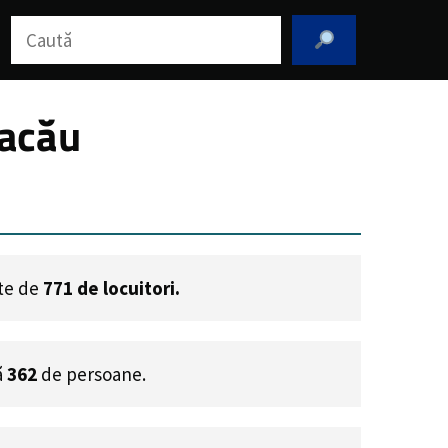
Caută
Bacău
ste de
771
de locuitori.
ă
362
de persoane.