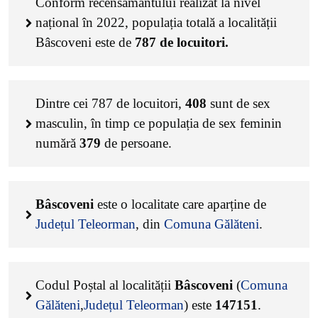
Conform recensământului realizat la nivel
național în 2022, populația totală a localității
Bâscoveni este de
787
de locuitori.
Dintre cei
787
de locuitori,
408
sunt de sex
masculin, în timp ce populația de sex feminin
numără
379
de persoane.
Bâscoveni
este o localitate care aparține de
Județul Teleorman
, din
Comuna Gălăteni
.
Codul Poștal al localității
Bâscoveni
(
Comuna
Gălăteni
,
Județul Teleorman
) este
147151
.