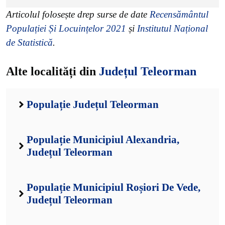
Articolul folosește drep surse de date
Recensământul
Populației Și Locuințelor 2021
și
Institutul Național
de Statistică
.
Alte localități din
Județul Teleorman
Populație Județul Teleorman
Populație Municipiul Alexandria,
Județul Teleorman
Populație Municipiul Roșiori De Vede,
Județul Teleorman