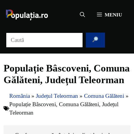
Sari
la
MENIU
conținut
Caută
Populație Bâscoveni, Comuna
Gălăteni, Județul Teleorman
România
»
Județul Teleorman
»
Comuna Gălăteni
»
Populație Bâscoveni, Comuna Gălăteni, Județul
Teleorman