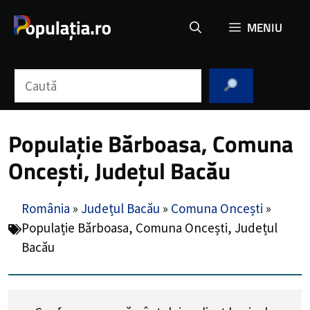
Sari
MENIU
la
conținut
Caută
Populație Bărboasa, Comuna
Oncești, Județul Bacău
România
»
Județul Bacău
»
Comuna Oncești
»
Populație Bărboasa, Comuna Oncești, Județul
Bacău