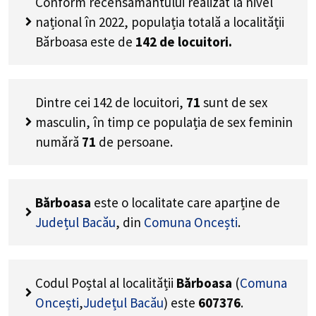
Conform recensământului realizat la nivel
național în 2022, populația totală a localității
Bărboasa este de
142
de locuitori.
Dintre cei
142
de locuitori,
71
sunt de sex
masculin, în timp ce populația de sex feminin
numără
71
de persoane.
Bărboasa
este o localitate care aparține de
Județul Bacău
, din
Comuna Oncești
.
Codul Poștal al localității
Bărboasa
(
Comuna
Oncești
,
Județul Bacău
) este
607376
.