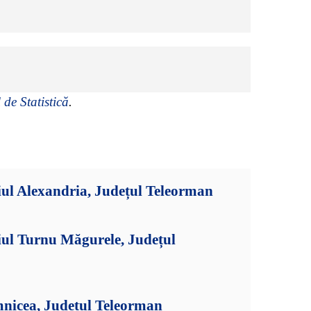
 de Statistică
.
ul Alexandria, Județul Teleorman
iul Turnu Măgurele, Județul
mnicea, Județul Teleorman