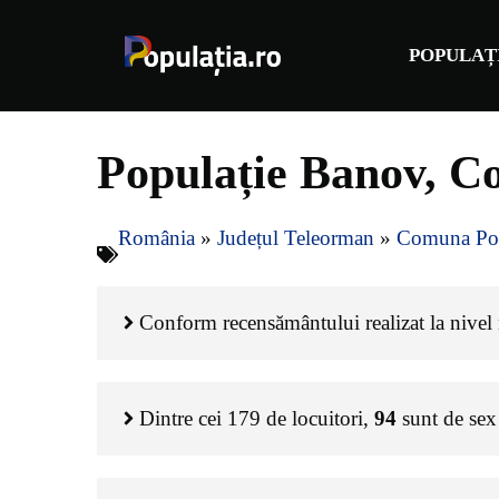
Sari
la
POPULAȚ
conținut
Populație Banov, C
România
»
Județul Teleorman
»
Comuna Po
Conform recensământului realizat la nivel n
Dintre cei
179
de locuitori,
94
sunt de sex