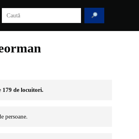
Caută
leorman
de
179
de locuitori.
e persoane.