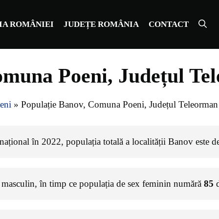
IA ROMÂNIEI
JUDEȚE ROMÂNIA
CONTACT
omuna Poeni, Județul Te
eni
»
Populație Banov, Comuna Poeni, Județul Teleorman
ațional în 2022, populația totală a localității Banov este 
 masculin, în timp ce populația de sex feminin numără
85
d