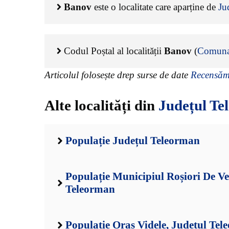
Banov
este o localitate care aparține de
Ju
Codul Poștal al localității
Banov
(
Comuna
Articolul folosește drep surse de date
Recensămâ
Alte localități din
Județul Te
Populație Județul Teleorman
Populație Municipiul Roșiori De Ve
Teleorman
Populație Oraș Videle, Județul Te