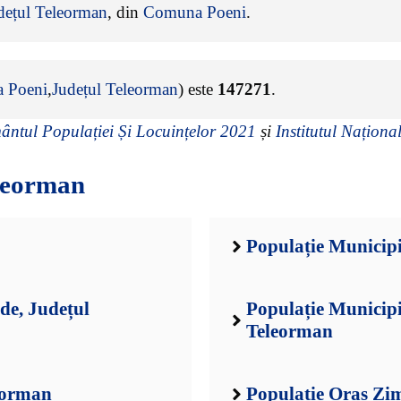
dețul Teleorman
, din
Comuna Poeni
.
 Poeni
,
Județul Teleorman
) este
147271
.
ntul Populației Și Locuințelor 2021
și
Institutul Național
leorman
Populație Municipi
de, Județul
Populație Municip
Teleorman
leorman
Populație Oraș Zi