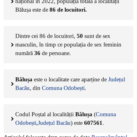
național în 2022, populația totală a localității
Bălușa este de
86
de locuitori.
Dintre cei
86
de locuitori,
50
sunt de sex
masculin, în timp ce populația de sex feminin
numără
36
de persoane.
Bălușa
este o localitate care aparține de
Județul
Bacău
, din
Comuna Odobești
.
Codul Poștal al localității
Bălușa
(
Comuna
Odobești
,
Județul Bacău
) este
607561
.