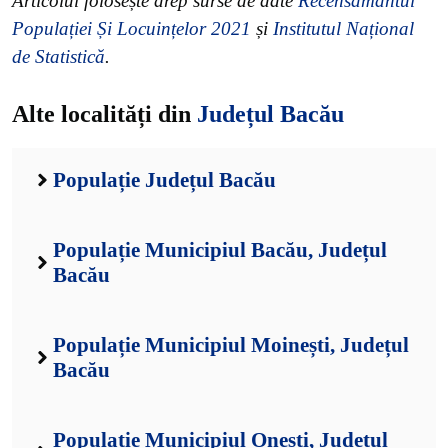
Articolul folosește drep surse de date
Recensământul
Populației Și Locuințelor 2021
și
Institutul Național
de Statistică
.
Alte localități din
Județul Bacău
Populație Județul Bacău
Populație Municipiul Bacău, Județul
Bacău
Populație Municipiul Moinești, Județul
Bacău
Populație Municipiul Onești, Județul