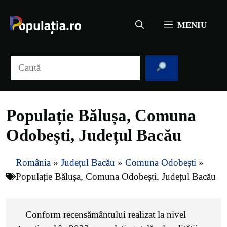
Sari
la
MENIU
conținut
Caută
Populație Bălușa, Comuna
Odobești, Județul Bacău
România
»
Județul Bacău
»
Comuna Odobești
»
Populație Bălușa, Comuna Odobești, Județul Bacău
Conform recensământului realizat la nivel