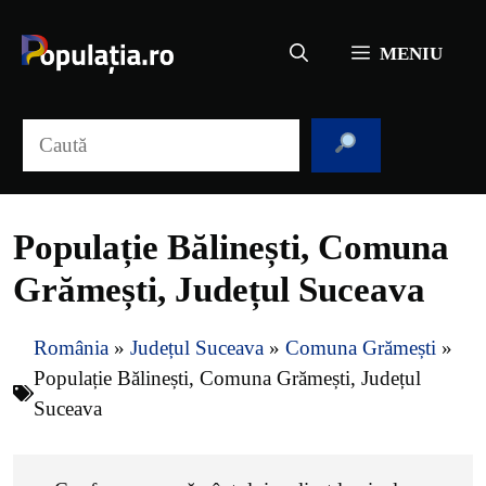
Sari
la
MENIU
conținut
Caută
Populație Bălinești, Comuna
Grămești, Județul Suceava
România
»
Județul Suceava
»
Comuna Grămești
»
Populație Bălinești, Comuna Grămești, Județul
Suceava