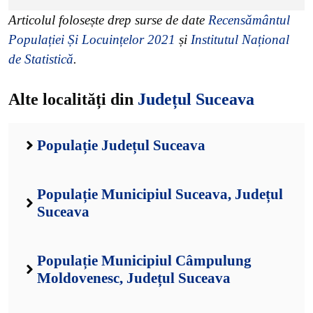
Articolul folosește drep surse de date
Recensământul
Populației Și Locuințelor 2021
și
Institutul Național
de Statistică
.
Alte localități din
Județul Suceava
Populație Județul Suceava
Populație Municipiul Suceava, Județul
Suceava
Populație Municipiul Câmpulung
Moldovenesc, Județul Suceava