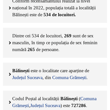
Conform recensământului realizat la nivel
național în 2022, populația totală a localității
Bălinești este de
534
de locuitori.
Dintre cei
534
de locuitori,
269
sunt de sex
masculin, în timp ce populația de sex feminin
numără
265
de persoane.
Bălinești
este o localitate care aparține de
Județul Suceava
, din
Comuna Grămești
.
Codul Poștal al localității
Bălinești
(
Comuna
Grămești
,
Județul Suceava
) este
727286
.